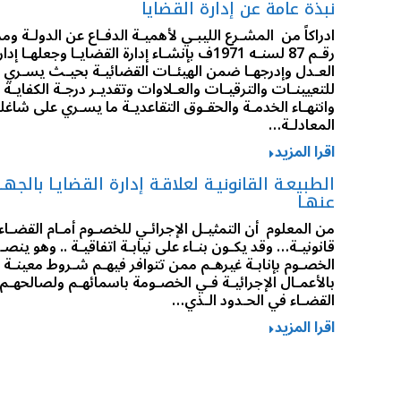
نبذة عامة عن إدارة القضايا
ادراكاً من المشـرع الليبـي لأهميـة الدفـاع عن الدولـة ومر
رقـم 87 لسنـه 1971ف بإنشـاء إدارة القضايـا وجعله
العـدل وإدرجهـا ضمن الهيئـات القضائيـة بحيـث يسـري ع
للتعيينـات والترقيـات والعـلاوات وتقديـر درجـة الكفايـة
وانتهـاء الخدمـة والحقـوق التقاعديـة ما يسـري على شاغلي
المعادلـة…
اقرا المزيد
الطبيعـة القانونيـة لعلاقـة إدارة القضايـا بالجهـ
عنهـا
من المعلوم أن التمثيـل الإجرائـي للخصـوم أمـام القضـاء ق
قانونيـة… وقد يكـون بنـاء على نيابـة اتفاقيـة .. وهو ينصـ
الخصـوم بإنابـة غيرهـم ممن تتوافر فيهـم شـروط معينـة ، إنا
بالأعمـال الإجرائيـة فـي الخصـومة باسمائهـم ولصالحهـم 
القضـاء في الحـدود الـذي…
اقرا المزيد