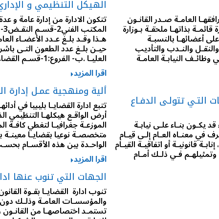
الهيكل التنظيمي و الإداري 
افقهـا العامـة صـدر القانـون
ـا إدارة قائمـة بذاتهـا ملحقـة بـوزارة
ال
لى أعضائهـا بالنسبـة
 والنقـل والنـدب والتأديب
 وظائـف النيابـة العامـة
العليـا .ب- الفروع:1-قسـم القضاء…
اقرا المزيد
ألية ومنهجية عمـل إدارة الق
ات التـي تتولـى الدفـاع
تتبع ادارة القضايـا بليبيا في أدائ
أرض الواقـع هيكلهـا التنظيمي الذي
د يكـون بنـاء علـى نيابـة
الموزعـة جغرافيـا لتغطي كافـة ال
رف في معنـاه العـام إلـى قيـام
متخصصـة نوعيا بقضايـا معينـة ب
بـة قانونيـة أو اتفاقيـة القيـام
الواحـدة بين هذه الأقسـام بحس
وتمثيلهـم فـي ذلـك أمـام
اقرا المزيد
الجهات التي تنوب عنها ادار
تنوب ادارة القضايـا بقـوة القانون
والمؤسسـات العامـة وذلـك دون إذ