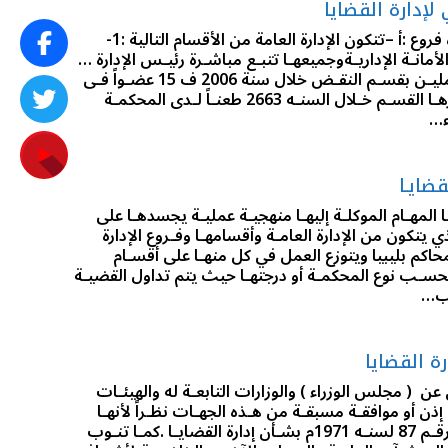
لإدارة القضايا
تتكون الادارة من إدارة عامة و عدة فروع :أ –تتكون الإدارة العامة من الأقسام التالية :1-
مكتب الفني2-قسـم النقـض3-الأمانـة الإداريـةوجميعهـا تتبـع مباشـرة رئيـس الإدارة …
هـذا وقـد بلـغ عـدد الأعضـاء العامليـن بقسـم النقـض خلال سنة 2006 ف 15 عضـواً فـى
حيـن بلـغ عدد الطعون التـى باشرهـا القسـم خـلال السنـه 2663 طعنـاً لـدى المحكمـة
ضايـا
هـا المهـام الموكلـة إليهـا منهجيـة عمليـة يجسدهـا على
 يتكون من الإدارة العامـة وأقسامهـا وفـروع الإدارة
محاكم بليبيا ويتوزع العمل في كل منهـا على أقسـام
حسـب نوع المحكمـة أو درجتهـا حيث يتم تداول القضيـة
ـب…
ة القضايا
 عن ( مجلس الوزراء ) والوزارات التابعـة له والهيئـات
ن أو موافقـة مسبقـة من هـذه الجهـات نظـراً لأنهـا
تستمـد اختصاصهـا من القانـون رقـم 87 لسنـه 1971م بشـأن إدارة القضايـا .كمـا تنـوب