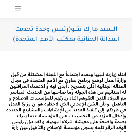
السيد مارك شو(رئيس وحدة تحديث
العدالة الجنائية بمكتب الأمم المتحدة)
You are here:
اثناء زيارته لليبيا وعقده اجتماعاً مع اللجنة المشكلة من قبل
وزارة العدل لوضع برنامج تعاون مع الأمم المتحدة في مجال
العدالة الجنائية ادلى بتصريح . أبدى فيه و الاعضاء المرافقين
له امتنانهم من هذه الجولة وما صاحبها من الحديث المباشر
مع النزلاء الذين التقوهم اثناء زيارتهم للمؤسسات الاصلاح و
التاهيل، و بأن الشئ الإيجابي الذي لاحظوه هو أن وزارة العدل
في طريقها إلى تنفيذ العديد من الإنشاءات والمشاريع الجديدة
وإدخال المزيد من التحسينات على المؤسسات بما يترك
بصمة واضحة على معيشة النزلاء اليومية. و لقد دوّن رئيس
الوفد الزائر كلمة بسجل مؤسسة الإصلاح والتأهيل عين زارة