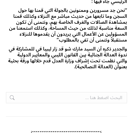
الرئيسي جاء فيها :
“نحن جد مسرورين وممنونين بالجولة التي قمنا بها حول
السجن وما تابعها من حديث مباشر مع النزلاء وكذلك قمنا
بمشاهدة الصالات والغرف الخاصة بهم، ونتمنى أن تكون
السعة مناسبة لذلك من حيث المساحة، وكذلك استمعنا من
المسؤولين عن الأعمال التي يريدون أن يقدموها للنزلاء
مستقبلاً ونتمنى أن تفي بالمطلوب”
والجدير ذكره أن السيد مارك شو قد زار ليبيا في للمشاركة في
ندوة العدالة الجنائية بين القانون الليبي والمعايير الدولية
والتي نظمت تحت إشراف وزارة العدل قدم خلالها ورقة بحثية
بعنوان (العدالة التصالحية).
Search: