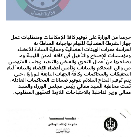
حرصا من الوزارة على توفير كافة الإمكانيات ومتطلبات عمل
جهاز الشرطة القضائية للقيام بواجباته المناطة به
لحراسة مقرات الهيئات القضائية وحماية السادة الأعضاء
ومؤسسات الإصلاح والتأهيل في كافة المدن الليبية وما
يصاحبها من أعمال التحري والقبض والتنفيذ وجلب المتهمين
من والى المحاكم والنيابات وتأمين أعضاء القضاء والنيابة أثناء
التحقيقات والمحاكمات وكافة الجهات التابعة للوزارة ، حتى
يتم توفير المناخ الملائم لتوفير ضمانات المحاكمات العادلة ،
تمت مخاطبة السيد معالي رئيس مجلس الوزراء والسيد
معالي وزير الداخلية بالاحتياجات اللازمة لتحقيق المطلوب .