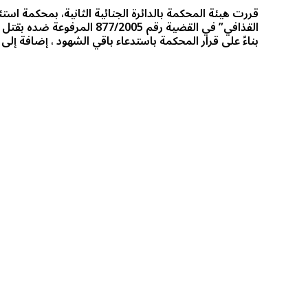
قررت هيئة المحكمة بالدائرة الجنائية الثانية، بمحكمة اس
القذافي” في القضية رقم 005
بناءً على قرار المحكمة باستدعاء باقي الشهود ، إضافة إ