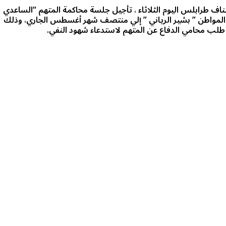
تئناف طرابلس اليوم الثلاثاء ، تأجيل جلسة محاكمة المتهم “الساعدي
877/2 المرفوعة ضده بقتل المواطن ” بشير الرياني ” إلي منتصف شهر أغسطس الجاري، وذلك
لى طلب محامي الدفاع عن المتهم لاستدعاء شهود النفي.