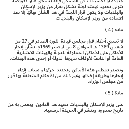
جديدة أو تحسينات في المسكن فإنه يستحق عنها تعويضاً،
تتولى تحديد قيمته لجنة تشكل بقرار من وزير الإسكان
والبلديات ولا يكون قرار اللجنة في هذا الشأن نهائيّاً إلا بعد
اعتماده من وزير الإسكان والبلديات.
مادة ( 4 )
لا تسري أحكام قرار مجلس قيادة الثورة الصادر في 27 من
شعبان 1389 هـ الموافق 8 من نوفمبر 1969م. بشأن إيجار
الأماكن على الأماكن المملوكة للدولة والهيئات الاعتبارية
العامة أو التابعة لأوقاف تديرها الدولة أو إحدى هذه الهيئات.
ويصدر بتنظيم هذه الأماكن وتحديد أجرتها وأسباب إنهاء
إيجارها وطريقة إخلائها وغير ذلك من الأحكام المتعلقة بها قرار
من مجلس الوزراء.
مادة ( 5 )
على وزير الإسكان والبلديات تنفيذ هذا القانون، ويعمل به من
تاريخ صدوره، وينشر في الجريدة الرسمية.