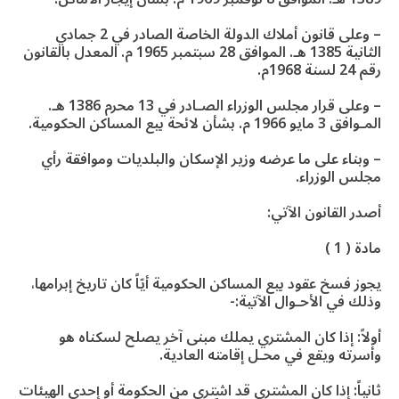
– وعلى قانون أملاك الدولة الخاصة الصادر في 2 جمادي
الثانية 1385 هـ. الموافق 28 سبتمبر 1965 م. المعدل بالقانون
رقم 24 لسنة 1968م.
– وعلى قرار مجلس الوزراء الصـادر في 13 محرم 1386 هـ.
المـوافق 3 مايو 1966 م. بشأن لائحة بيع المساكن الحكومية.
– وبناء على ما عرضه وزير الإسكان والبلديات وموافقة رأي
مجلس الوزراء.
أصدر القانون الآتي:
مادة ( 1 )
يجوز فسخ عقود بيع المساكن الحكومية أيّاً كان تاريخ إبرامها،
وذلك في الأحـوال الآتية:-
أولاً: إذا كان المشتري يملك مبنى آخر يصلح لسكناه هو
وأسرته ويقع في محـل إقامته العادية.
ثانياً: إذا كان المشتري قد اشترى من الحكومة أو إحدى الهيئات