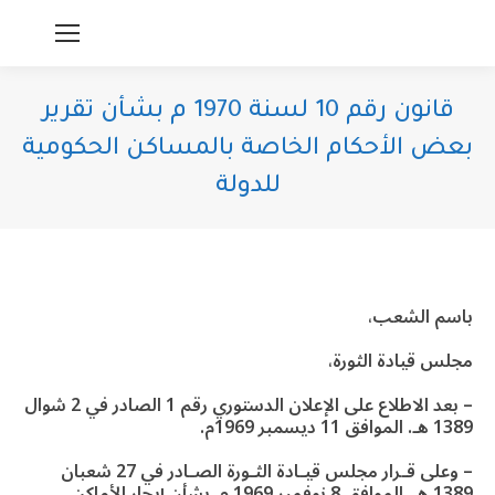
قانون رقم 10 لسنة 1970 م بشأن تقرير
بعض الأحكام الخاصة بالمساكن الحكومية
للدولة
You are here:
باسم الشعب،
مجلس قيادة الثورة،
– بعد الاطلاع على الإعلان الدستوري رقم 1 الصادر في 2 شوال
1389 هـ. الموافق 11 ديسمبر 1969م.
– وعلى قـرار مجلس قيـادة الثـورة الصـادر في 27 شعبان
1389 هـ. الموافق 8 نوفمبر 1969 م. بشأن إيجار الأماكن.