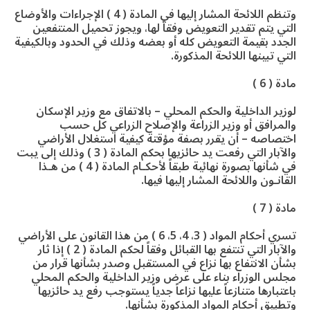
وتنظم اللائحة المشار إليها في المادة ( 4 ) الإجراءات والأوضاع
التي يتم تقدير التعويض وفقاً لها، ويجوز تحميل المنتفعين
الجدد بقيمة التعويض كله أو بعضه وذلك في الحدود وبالكيفية
التي تبينها اللائحة المذكورة.
مادة ( 6 )
لوزير الداخلية والحكم المحلي – بالاتفاق مع وزير الإسكان
والمرافق أو وزير الزراعة والإصلاح الزراعي كل حسب
اختصاصه – أن يقرر بصفة مؤقتة كيفية استغلال الأراضي
والآبار التي رفعت يد حائزيها بحكم المادة ( 3 ) وذلك إلى يبت
في شأنها بصورة نهائية طبقاً لأحكـام المادة ( 4 ) من هـذا
القانـون واللائحة المشار إليها فيها.
مادة ( 7 )
تسري أحكام المواد ( 3، 4، 5، 6 ) من هذا القانون على الأراضي
والآبار التي تنتفع بها القبائل وفقاً لحكم المادة ( 2 ) إذا ثار
بشأن الانتفاع بها نزاع في المستقبل وصدر بشأنها قرار من
مجلس الوزراء بناء على عرض وزير الداخلية والحكم المحلي
باعتبارها متنازعاً عليها نزاعاً جدياً يستوجب رفع يد حائزيها
وتطبيق أحكام المواد المذكورة بشأنها.