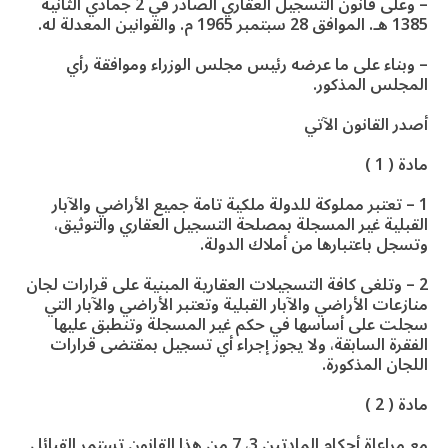
– وعلى قانون التسجيل العقاري الصادر في 2 جمادي الثانية
1385 هـ. الموافق 28 سبتمبر 1965 م. والقوانين المعدلة له.
– وبناء على ما عرضه رئيس مجلس الوزراء وموافقة رأي
المجلس المذكور.
أصدر القانون الآتي
مادة ( 1 )
1 – تعتبر مملوكة للدولة ملكية تامة جميع الأراضي والآبار
القبلية غير المسجلة بمصلحة التسجيل العقاري والتوثيق،
وتسجل باعتبارها من أملاك الدولة.
2 – وتلغى كافة التسجيلات العقارية المبنية على قرارات لجان
منازعات الأراضي والآبار القبلية وتعتبر الأراضي والآبار التي
سجلت على أساسها في حكم غير المسجلة وتنطبق عليها
الفقرة السابقة، ولا يجوز إجراء أي تسجيل بمقتضى قرارات
اللجان المذكورة.
مادة ( 2 )
مع مراعاة أحكام المادتين 3، 7 من هذا القانون تستمر القبائل