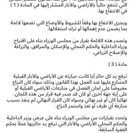
التي تنتفع حالياً بالأراضي والآبار المشار إليها في المادة ( 1 )
في الانتفاع بها.
ويجرى الانتفاع بها وفقاً للشروط والأوضاع التي تضعها لائحة
بما يضمن عدم إهمالها أو ترك استغلالها.
وتصدر هذه اللائحة بقرار من مجلس الوزراء بناء على اقتراح
وزراء الداخلية والحكم المحلي والإسكان والمرافق، والزراعة
والإصلاح الزراعي.
مادة ( 3 )
ترفع يد كل حائز أيا كانت حيازته عن الأراضي والآبار القبلية
المتنازع عليها عند العمل بهذا القانون وذلك سواء كان النزاع
معروضاً على لجان الفصل في منازعات الأراضي القبلية أو
على أية جهة أخرى أو كان قد صدر فيه قرار من هذه اللجان،
نهائياً كان أو غير نهائي وسواء كان القرار النهائي لم ينفذ بسبب
منازعة أي طرف أو نفذ واستمر النزاع.
وتحدد بقرارات من مجلس الوزراء بناء على عرض وزير الداخلية
والحكم المحلي الأراضي والآبار التي ترفع يد حائزيها عملاً بحكم
الفقرة السابقة.