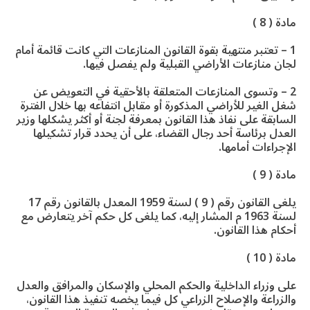
مادة ( 8 )
1 – تعتبر منتهية بقوة القانون المنازعات التي كانت قائمة أمام
لجان منازعات الأراضي القبلية ولم يفصل فيها.
2 – وتسوى المنازعات المتعلقة بالأحقية في التعويض عن
شغل الغير للأراضي المذكورة أو مقابل انتفاعه بها خلال الفترة
السابقة على نفاذ هذا القانون بمعرفة لجنة أو أكثر يشكلها وزير
العدل برئاسة أحد رجال القضاء، على أن يحدد قرار تشكيلها
الإجراءات أمامها.
مادة ( 9 )
يلغى القانون رقم ( 9 ) لسنة 1959 المعدل بالقانون رقم 17
لسنة 1963 م المشار إليه، كما يلغى كل حكم آخر يتعارض مع
أحكام هذا القانون.
مادة ( 10 )
على وزراء الداخلية والحكم المحلي والإسكان والمرافق والعدل
والزراعة والإصلاح الزراعي كل فيما يخصه تنفيذ هذا القانون،