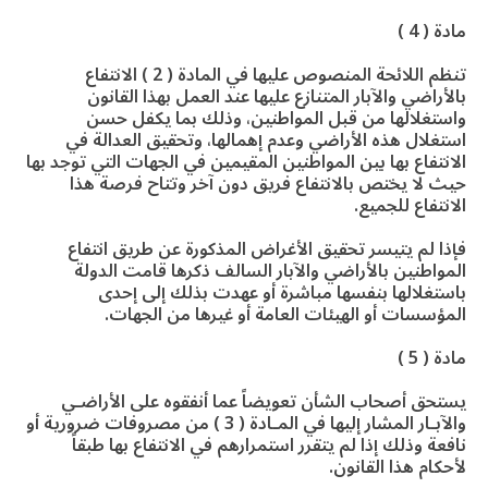
مادة ( 4 )
تنظم اللائحة المنصوص عليها في المادة ( 2 ) الانتفاع
بالأراضي والآبار المتنازع عليها عند العمل بهذا القانون
واستغلالها من قبل المواطنين، وذلك بما يكفل حسن
استغلال هذه الأراضي وعدم إهمالها، وتحقيق العدالة في
الانتفاع بها بين المواطنين المقيمين في الجهات التي توجد بها
حيث لا يختص بالانتفاع فريق دون آخر وتتاح فرصة هذا
الانتفاع للجميع.
فإذا لم يتيسر تحقيق الأغراض المذكورة عن طريق انتفاع
المواطنين بالأراضي والآبار السالف ذكرها قامت الدولة
باستغلالها بنفسها مباشرة أو عهدت بذلك إلى إحدى
المؤسسات أو الهيئات العامة أو غيرها من الجهات.
مادة ( 5 )
يستحق أصحاب الشأن تعويضاً عما أنفقوه على الأراضـي
والآبـار المشار إليها في المـادة ( 3 ) من مصروفات ضرورية أو
نافعة وذلك إذا لم يتقرر استمرارهم في الانتفاع بها طبقاً
لأحكام هذا القانون.