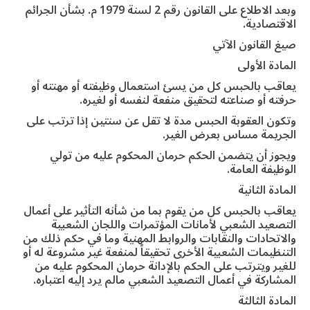
وبعد الاطلاع على القانون رقم 2 لسنة 1979 م. بشأن الجرائم
الاقتصادية.
صيغ القانون الآتي
المادة الأولى
يعاقب بالحبس كل من يسئ استعمال وظيفته أو مهنته أو
حرفته أو صناعته لتحقيق منفعة لنفسه أو لغيره.
وتكون العقوبة الحبس مدة لا تقل عن سنتين إذا ترتب على
الجريمة مساس بعرض الغير.
ويجوز أن يتضمن الحكم حرمان المحكوم عليه من تولي
الوظيفة العامة.
المادة الثانية
يعاقب بالحبس كل من يقوم بما من شأنه التأثير على أعمال
التصعيد الشعبي لأمانات المؤتمرات واللجان الشعبية
والاتحادات والنقابات والروابط المهنية وما في حكم ذلك من
التنظيمات الشعبية الأخرى تحقيقاً لمنفعة غير مشروعة له أو
للغير ويترتب على الحكم بالإدانة حرمان المحكوم عليه من
المشاركة في أعمال التصعيد الشعبي مالم يرد إليه اعتباره.
المادة الثالثة