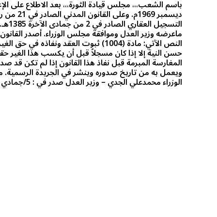
النص الآتي: مادة (1004) ثبوت العقد ونفاذ
ويعمل به من تاريخ صدوره وينشر في الجريدة الرسمية. م
الوزراء محمدعلي الجدي – وزير العدل صدر في : 5/جمادي الأولى/1396هـ. الموافق: 4/ مايو/1976م.