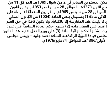
باسم الشعب،،، مجلس قيادة الثورة،،، بعد الاطلاع على الإعلان الدستوري الصادر في 2 من شوال 1389هـ. الموافق 11 من
ديسمبر 1969م. وعلى القانون المدني الصادر في 21 من ربيع الأول 1373هـ. الموافق 28 من نوفمبر 1953م. وعلى قانون
التسجيل العقاري الصادر في 2 من جمادى الآخرة 1385هـ. الموافق 28 من سبتمبر 1965م. والقوانين المعدلة له. وبناء على
ماعرضه وزير العدل وموافقة مجلس الوزراء. أصدر القانون الآتي مادة(1) يستبدل بنص المادة (1004) من القانون المدني،
ه في حق الغير. لا يثبت عقد المغارسة إلا بالكتابة، ولا يكون نافذاً في حق الغير
حسن النية إلا إذا كان مسجلاً قبل أن يكسب هذا الغير حقاً عينياً على العقار. مادة (2) يسري حكم المادة السابقة على عقود
المغارسة المبرمة قبل نفاذ هذا القانون إذا لم تكن قد صدرت بشأنها أحكام نهائية. مادة (3) على وزير العدل تنفيذ هذا القانون،
جلس قيادة الثورة الرائد/عبد السلام أحمد جلود – رئيس مجلس