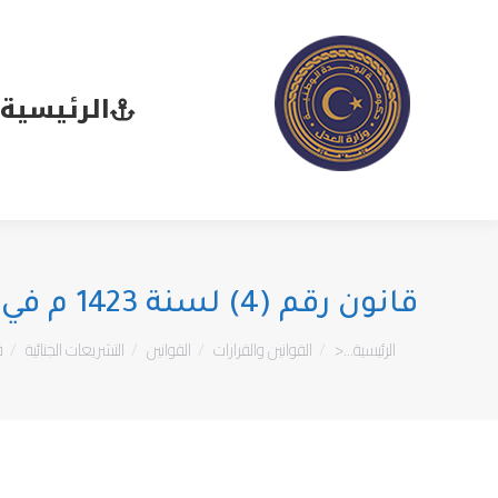
الرئيسية
ا
الرئيسية
قانون رقم (4) لسنة 1423 م في شأن تحريم الخمر
You are here:
الرئيسية...<
القوانين والقرارات
القوانين
التشريعات الجنائية
قا