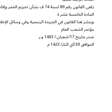
يلغى القانون رقم 89 لسنة 74 ف بشأن تحريم الخمر وإقامة حد الشرب ، كما يلغى كل حكم يخالف هذا القانون .
المادة الخامسة عشر ة
وينشر هذا القانون في الجريدة الرسمية وفي وسائل الإعلام
مؤتمر الشعب العام
صدر بتاريخ 17/شعبان،/ 1403 و.ر
الموافق 29/أي النار/ 1423 م