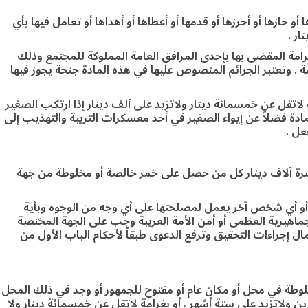
 حازها أو أحرزها أو قدمها أو أعطاها أو أهداها أو تعامل فيها بأي
ار .
رامة المقضى بها بإحدى المرافق العامة المملوكة للمجتمع وذلك
مة . وتعتبر الجرائم المنصوص عليها في هذه المادة جنحة يجوز فيها
 لاتقل عن خمسمائة دينار ولاتزيد على ألف دينار إذا ارتكب الصغير
ادة فضلاً عن إيواء الصغير في أحد معسكرات التربية والتهذيب إلى
عل .
 عشرة آلاف دينار كل من حصل على خمر خالصة أو مخلوطة من جهة
ها أو أي شخص آخر يعمل لمصلحتها على أي وجه من الوجوه وبأية
جماهيرية العظمى أو أمن الأمة العربية وجب على الجهة المختصة
ال إجراءات التحقيق وترفع الدعوى طبقاً لأحكام الباب الأول من
لوطة في محل أو مكان عام أو مفتوح للجمهور أو وجد في ذلك المحل
 ولاتزيد على ستة أشهر ، أو بغرامة لاتقل عن خمسمائة دينار ولا