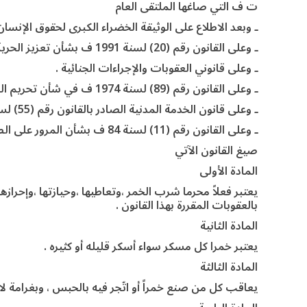
ت ف التي صاغها الملتقى العام
ـ وبعد الاطلاع على الوثيقة الخضراء الكبرى لحقوق الإنسا
ـ وعلى القانون رقم (20) لسنة 1991 ف بشأن تعزيز الحرية .
ـ وعلى قانوني العقوبات والإجراءات الجنائية .
ـ وعلى القانون رقم (89) لسنة 1974 ف في شأن تحريم الخمر وإقامة حد الشرب .
ـ وعلى قانون الخدمة المدنية الصادر بالقانون رقم (55) لسنة 76 ف .
ـ وعلى القانون رقم (11) لسنة 84 ف بشأن المرور على الطرق العامة .
صيغ القانون الآتي
المادة الأولى
يعتبر فعلاً محرما شرب الخمر ،وتعاطيها ،وحيازتها ،وإحرازه
بالعقوبات المقررة بهذا القانون .
المادة الثانية
يعتبر خمرا كل مسكر سواء أسكر قليله أو كثيره .
المادة الثالثة
يعاقب كل من صنع خمراً أو اتّجر فيه بالحبس ، وبغرامة لات