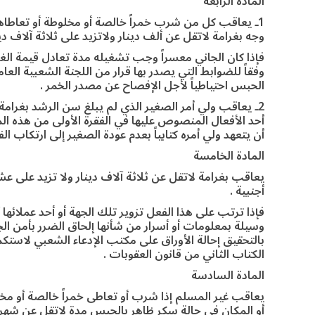
المادة الرابعة
1ـ يعاقب كل من شرب خمراً خالصة أو مخلوطة أو تعاطاها أو
وجه بغرامة لاتقل عن ألف دينار ولاتزيد على ثلاثة آلاف دين
فإذا كان الجاني معسراً وجب تشغيله مدة تعادل قيمة الغ
وفقاً للضوابط التي يصدر بها قرار من اللجنة الشعبية العا
الحبس احتياطياً لأجل الإفصاح عن مصدر الخمر .
2ـ يعاقب ولي أمر الصغير الذي لم يبلغ سن الرشد بغرامة
أحد الأفعال المنصوص عليها في الفقرة الأولى من هذه الم
أن يتعهد ولي أمره كتابياً بعدم عودة الصغير إلى ارتكاب الف
المادة الخامسة
يعاقب بغرامة لاتقل عن ثلاثة آلاف دينار ولا تزيد على
أجنبية .
فإذا ترتب على هذا الفعل تزوير تلك الجهة أو أحد عملائ
وسيلة بمعلومات أو أسرار من شأنها إلحاق الضرر بأمن ال
بالتحقيق إحالة الأوراق على مكتب الإدعاء الشعبي لاستكم
الكتاب الثاني من قانون العقوبات .
المادة السادسة
يعاقب غير المسلم إذا شرب أو تعاطى خمراً خالصة أو مخ
أو المكان في حالة سكر ظاهر بالحبس مدة لاتقل عن شهرين