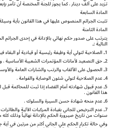
تزيد على ألف دينار ، كما يجوز للجنة المختصة أن تأمر بإب
المادة السابعة
تثبت الجرائم المنصوص عليها في هذا القانون بأية وسيلة 
المادة الثامنة
يترتب على صدور حكم نهائي بالإدانة في إحدى الجرائم ال
التالية :ـ
1ـ الصلاحية لتولي أية وظيفة رئيسية أو قيادية أو البقاء فيها .
2ـ حق التصعيد لأمانات المؤتمرات الشعبية الأساسية ، واللجان الشعبية ‘والنقابات والاتحادات والروابط المهنية .
3ـ الحصول على الألقاب والرتب والشارات العامة والأوسمة والأنواط وغيرها .
4ـ عدم الصلاحية لتولي شئون الوصاية والقوامة .
5ـ عدم قبول شهادته أمام القضاء إذا ثبت للمحاكمة قبل ا
هذا القانون .
6ـ عدم منحه شهادة حسن السيرة والسلوك .
7ـ عدم الترخيص للجاني بقيادة المركبات الآلية والطائرا
سنوات من تاريخ صيرورة الحكم بالإدانة نهائياً وذلك كله م
وفي حالة تكرار الحكم على الجاني أكثر من مرتين في أية 