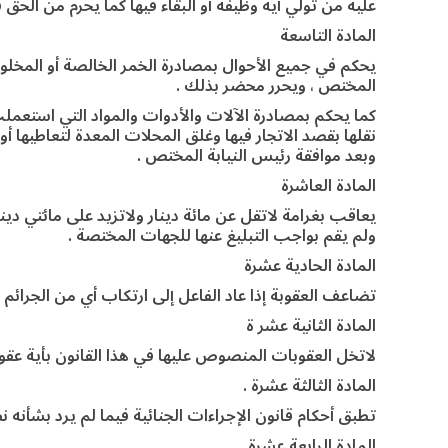
عليه من تولي أية وظيفة أو البقاء فيها كما يحرم من الحق في
المادة التاسعة
يحكم في جميع الأحوال بمصادرة الخمر الخالصة أو المخلوطة
المختص ، ويحرر محضر بذلك .
كما يحكم بمصادرة الآلات والأدوات والمواد التي استعمل
نقلها بقصد الاتجار فيها وغلق المحلات المعدة لتعاطيها أو 
وبعد موافقة رئيس النيابة المختص .
المادة العاشرة
يعاقب بغرامة لاتقل عن مائة دينار ولاتزيد على مائتي دي
ولم يقم بواجب التبليغ عنها للجهات المختصة .
المادة الحادية عشرة
تضاعف العقوبة إذا عاد الفاعل إلى ارتكاب أي من الجرائم
المادة الثانية عشر ة
لاتخل العقوبات المنصوص عليها في هذا القانون بأية عقو
المادة الثالثة عشرة .
تطبق أحكام قانون الإجراءات الجنائية فيما لم يرد بشأنه ن
المادة الرابعة عشرة