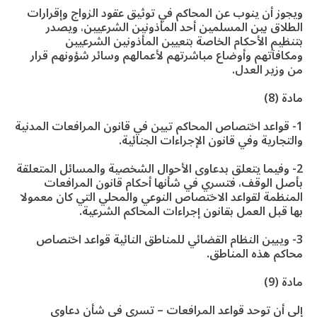
ويجوز أن ينوب عن المحاكم في توثيق عقود الزواج وإقرارات
الطلاق بين المسلمين أحد المأذونين الشرعيين، ويصدر
بتنظيم الأحكام الخاصة بتعيين المأذونين الشرعيين
ومكافآتهم وأوضاع مباشرتهم لأعمالهم وسائر شؤونهم قرار
من وزير العدل.
مادة (8)
1- قواعد اختصاص المحاكم تبين في قانون المرافعات المدنية
والتجارية وفي قانون الإجراءات الجنائية.
2- وفيما يتعلق بدعاوى الأحوال الشخصية والمسائل المتعلقة
بأصل الوقف، فتسري في شأنها أحكام قانون المرافعات
المنظمة لقواعد الاختصاص النوعي والمحلي التي كان معمولا
بها قبل العمل بقانون إجراءات المحاكم الشرعية.
3- ويبين النظام القضائي للمناطق النائية قواعد اختصاص
محاكم هذه المناطق.
مادة (9)
إلى أن توحد قواعد المرافعات – تسري في شأن دعاوى