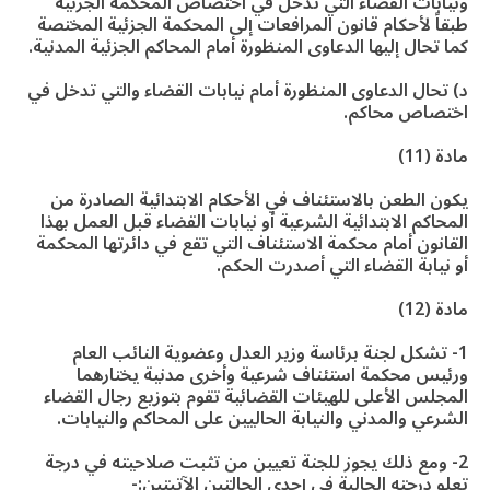
ونيابات القضاء التي تدخل في اختصاص المحكمة الجزئية
طبقاً لأحكام قانون المرافعات إلى المحكمة الجزئية المختصة
كما تحال إليها الدعاوى المنظورة أمام المحاكم الجزئية المدنية.
د) تحال الدعاوى المنظورة أمام نيابات القضاء والتي تدخل في
اختصاص محاكم.
مادة (11)
يكون الطعن بالاستئناف في الأحكام الابتدائية الصادرة من
المحاكم الابتدائية الشرعية أو نيابات القضاء قبل العمل بهذا
القانون أمام محكمة الاستئناف التي تقع في دائرتها المحكمة
أو نيابة القضاء التي أصدرت الحكم.
مادة (12)
1- تشكل لجنة برئاسة وزير العدل وعضوية النائب العام
ورئيس محكمة استئناف شرعية وأخرى مدنية يختارهما
المجلس الأعلى للهيئات القضائية تقوم بتوزيع رجال القضاء
الشرعي والمدني والنيابة الحاليين على المحاكم والنيابات.
2- ومع ذلك يجوز للجنة تعيين من تثبت صلاحيته في درجة
تعلو درجته الحالية في إحدى الحالتين الآتيتين:-