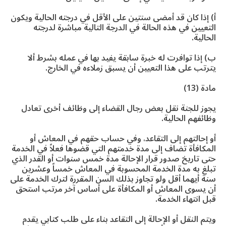
أ) إذا كان قد أمضى سنتين على الأقل في درجته الحالية ويكون
التعيين في هذه الحالة في الدرجة التالية مباشرة لدرجته
الحالية.
ب) إذا توافرت له خبرة سابقة يفيد بها في عمله بشرط ألا
يترتب على هذا التعيين أن يسبق زملاءه في الخارج.
مادة (13)
يجوز للجنة نقل بعض رجال القضاء إلى وظائف أخرى تعادل
وظائفهم الحالية.
أو إحالتهم إلى التقاعد، وفي حساب حقهم في المعاش أو
المكافأة تضاف إلى مدة خدمتهم التي قضوها فعلاً في الخدمة
حتى تاريخ صدور قرار الإحالة مدة خمس سنوات أو القدر الذي
تبلغ به مدة الخدمة المحسوبة في المعاش خمساً وعشرين
سنة أيهما أقل ولو تجاوز بذلك السن المقررة لترك الخدمة على
أن يسوى المعاش أو المكافأة على أساس آخر مرتب استحق
قبل انتهاء الخدمة.
ويتم النقل أو الإحالة إلى التقاعد بناء على طلب كتابي يقدم