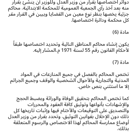
دوائر اختصاصها بقرار من وزير العدل وللوزير أن ينشئ بقرار
منه بعد أخذ رأي الجمعية العمومية للمحكمة الابتدائية، محاكم
جزئية يخصها بنظر نوع معين من القضايا ويبين في القرار مقر
كل محكمة ودائرة اختصاصها.
مادة (6)
يكون إنشاء محاكم المناطق النائية وتحديد اختصاصها طبقاً
لأحكام القانون رقم 55 لسنة 1971 م.المشار إليه.
مادة (7)
تختص المحاكم بالفصل في جميع المنازعات في المواد
المدنية والتجارية والأحوال الشخصية والوقف وجميع الجرائم
إلا ما استثني بنص خاص.
كما تختص المحاكم بتحقيق الوفاة والوراثة وبضبط الحجج
والإشهادات بأنواعها وتوثيق كافة العقود والمحررات
والتصديق على التوقيعات والأختام فيها وإثبات تاريخها كل
ذلك دون الإخلال بقوانين التوثيق، وتحدد بقرار من وزير العدل
أوضاع ممارسة المحاكم لهذا الاختصاص والرسوم المتعلقة
بذلك.