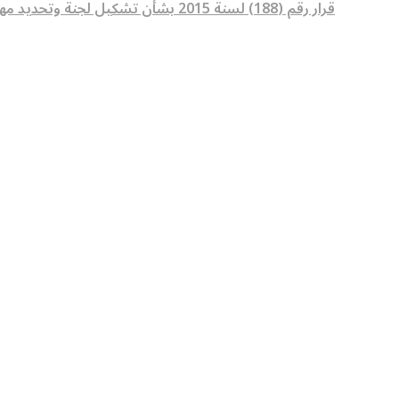
قرار رقم (188) لسنة 2015 بشأن تشكيل لجنة وتحديد مهامها