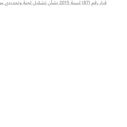
قرار رقم (87) لسنة 2015 بشأن تشكيل لجنة وتحديدي مهامها