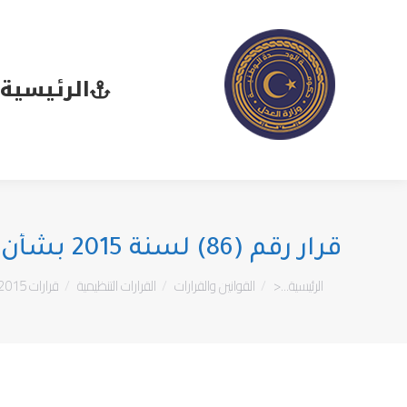
الرئيسية
ا
الرئيسية
قرار رقم (86) لسنة 2015 بشأن تشكيل لجنة وتحديدي مهامها
You are here:
الرئيسية...<
القوانين والقرارات
القرارات التنظيمية
قرارات 2015م