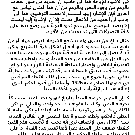
في الأشياء الإباحة هذا إلى جانب أن العديد من صور العقاب
بالرغم من وجود النص وبالرغم من أن هذا المثال قياس مع
الفارق فإن الإشارة إليها ليست إلا بقصد التوضيح، هذا إلى
جانب أن العديد من الأفعال تفلت إلا أن الإشارة إليه ليست
إلا بقصد التوضيح، على عدم قدرة الدولة على وضع يدها على
كافة التصرفات التي قد تحدث من الأفراد.
مثال ذلك من يسرق ولم تستطع الشرطة القبض عليه، أو من
يفتح بيتاً سرياً للدعارة، كلها أفعال تشكل خرقاً للتشريع، ولكن
قد لا تصل إلى يد العدالة لمعاقبة مرتكبيها، وقد عملت العديد
من الدول على التخفيف من حدة المبدأ، وذلك بإعطاء سلطة
تقديرية للقاضي وإصدار السلطة التنفيذية للقرارات واللوائح
خصوصاً فيما يتعلق بالمخالفات، وقد ترتب على ذلك محاولة
بعض الدول الخروج عن المبدأ، ومثال ذلك الاتحاد السوفيتي
في قانونها الصادر سنة 1926، وألمانيا في فترة الحكم النازي،
إلا أنه بعد الموازنة رأت الرجوع للأخذ بالمبدأ.
3- إن المهتم بدراسة المبدأ وتاريخ ظهوره يجد أنه بدأ متمسكاً
بحرفية النص، وكانت العقوبة ذات حد واحد، وبالتالي لم يكن
للقاضي خيار، فمتى توفرت أمامه أدلة الإدانة لم يكن أمامه إلا
النطق بالحكم، وتظهر صيرورة هذا التطبيق في القانون الصادر
سنة 1791، ومن الإنصاف نرى أنه يجب ألا تُحسب هذه الفترة
كنقطة ضعف على المبدأ، نظراً لأنها تعتبر هذه الفترة رداً على
الاستبداد والسلطة التحكمية التي كان يتمتع بها في تلك