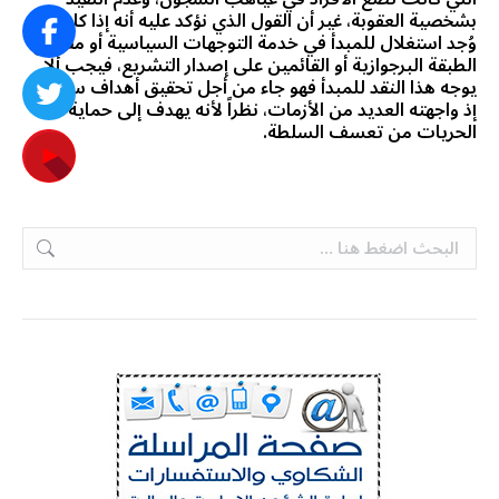
بشخصية العقوبة، غير أن القول الذي نؤكد عليه أنه إذا كان قد
وُجد استغلال للمبدأ في خدمة التوجهات السياسية أو مصالح
الطبقة البرجوازية أو القائمين على إصدار التشريع، فيجب ألا
يوجه هذا النقد للمبدأ فهو جاء من أجل تحقيق أهداف سامية
إذ واجهته العديد من الأزمات، نظراً لأنه يهدف إلى حماية
الحريات من تعسف السلطة.
Search: