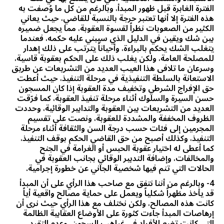
الفترة الغابرة قبل ظهور المبدأ، وبالرغم من كل ما وُصفت به
هذه الفترة إلا أنها تعتبر حرجة بالنسبة للقاضي، حيث يعاني
الكثير من الصعوبات نظراً لقسوة العقوبة، مما يجعل ضميره
بين شك ويقين في الدليل الذي سيبني عليه حكمه، فعندما
يتغلب الشك يحكم بالبراءة، وأحياناً يترتب على ذلك إهدار
للمصلحة العامة، ولكن يغلب ذلك على الحكم بعقوبة قاسية،
وسرعان ما تلافى هذا العيب العديد من التشريعات عن طريق
الاستعانة بالسلطة التنفيذية في مرحلة التنفيذ، حيث أعطت
حق الإفراج الشرطي وتخفيف مدة العقوبة إذا كان المسجون
حسن السيرة والسلوك أثناء مرحلة تنفيذ العقوبة، كما فرّقت
العديد من التشريعات بين العقوبة والتدابير الوقائية، وحددت
الظروف المخففة والمشددة للعقوبة، ونصت على تقسيم
المجرمين إلى فئات حسب درجة السن والثقافة أثناء مرحلة
التنفيذ، وكذلك أصبح من حق القاضي الحكم بوقف التنفيذ،
كما أعطى له اختيار عقوبة الحبس أو الغرامة في الجنح
والمخالفات، وإضافة التدبير الوقائي بجانب العقوبة في
الحالات التي تنم فيها شخصية الجاني عن خطورة إجرامية.
4- وبالرغم من أننا نتفق مع صاحب هذا الرأي على أن المبدأ
قد يأخذ مظهراً شكلياً ويعمل على حماية مصالح واقعية أياً
كانت هذه المصالح، ولكن نختلف مع هذا الرأي حيث نرى أن
إرهاصات المبدأ جاءت كثورة على الأوضاع العقابية الظالمة
التي كانت تضع الأفراد في غياهب السجون، وعدم التقيد