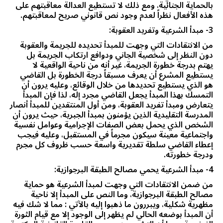
بالحماية الجنائية، ومع ذلك لا تستطيع العدالة معاقبتهم على
هذه الأفعال نظراً لعدم وجود نص قانوني صريح لمعاقبتهم.
3- مبدأ الشرعية وتفريد العقوبة:
من الانتقادات التي وجهت للمبدأ تحديده للجريمة والعقوبة
دون النظر إلى شخصية الجاني ودوافع ارتكاب الجريمة بل
يهتم بدرجة خطورة الجريمة، غير أنه من ناحية الواقعية لا
يستطيع المشرع أن يعرف مسبقاً درجة الخطورة بل القاضي
هو الذي يستطيع تحديدها من خلال الوقائع، وعليه يرون أن
التمسك بهذا المبدأ يجعل القاضي مجرد إله، لذا فإن المبدأ
يتعارض ومبدأ تفريد العقوبة، ومن أول المنتقدين للمبدأ أنصار
المدرسة التقليدية الذين يؤمنون بمبدأ الجبرية، حيث يرون أن
الشخص الذي يحمل بعض الصفات الإجرامية وعوامل نفسية
واجتماعية معينة سيكون مجرماً في المستقبل، وعليه فيجب
إعطاء القاضي سلطة تقديرية واسعة حسب ظروف كل مجرم
ودرجة خطورته.
4- مبدأ الشرعية يحمي مصالح الطبقة البرجوازية:
من ضمن الانتقادات التي وجهت لمبدأ الشرعية هو حماية
مصالح الطبقة البرجوازية، وما النص على المبدأ إلا ناحية
مظهرية شكلية، ويبررون ما ذهبوا إليه بالآتي : مما لا شك فيه
أن المبدأ بوضعه الحالي لم يظهر إلى الوجود إلا مع قيام الثورة