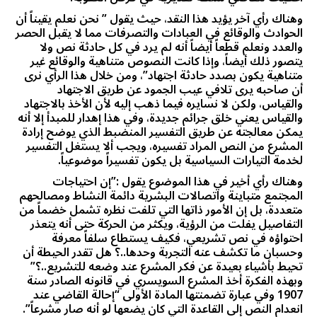
وهناك رأي آخر يؤيد هذا النقد، حيث يقول ” نحن نعلم يقيناً أن
الحوادث والوقائع في العبادات والتصرفات مما لا يقبل الحصر
والعدد ونعلم قطعاً أيضاً أنه لم يرد في كل حادثة نص ولا
يتصور ذلك أيضاً، وإذا كانت النصوص متناهية والوقائع غير
متناهية يكون بصدد حادثة اجتهاد”، ومن خلال هذا الرأي نرى
أن صاحبه يرى تلافي عيب الجمود عن طريق الاجتهاد
والقياس، ولكن لا نسايره فيما ذهب إليه لأن الأخذ بالاجتهاد
والقياس يعني خلق جرائم جديدة، وفي هذا إهدار للمبدأ إلا أنه
يمكن معالجته عن طريق التفسير المنضبط الذي يوضح إرادة
المشرع من النص المراد تفسيره، ويجب ألا يستغل التفسير
لخدمة التيارات السياسية بل يكون تفسيراً موضوعياً.
وهناك رأي أخير في هذا الموضوع يقول :”إن احتياجات
المجتمع متباينة واتصالات البشرية دائمة النشاط ومصالحهم
متعددة، بل إن الأمور ذاتها التي تلفت نظره تشمل خضماً من
التفاصيل يفلت من الرؤية، ويكثر من الحركة حتى أنه يتعذر
احتواؤه في نص تشريعي، فكيف يستطاع سلفاً معرفة
وحسبان ما تكشف عنه التجربة وحدها..؟ هل تقدر الحيطة أن
تحيط بأشياء بعيدة عن فكر المشرع عند وضعه للتشريع..؟”
وبهذه الفكرة أخذ المشرع السويسري في قانونه الصادر سنة
1907 وفي عبارة تضمنتها المادة الأولى “إحالة القاضي عند
انعدام النص إلى القاعدة التي كان يضعها لو أنه صار مشرعاً”.