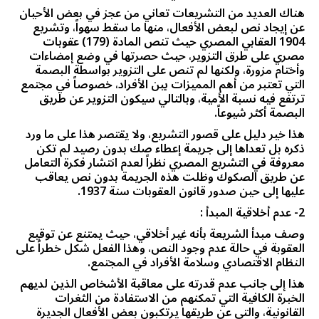
هناك العديد من التشريعات تعاني من عجز في بعض الأحيان
عن إيجاد نص لبعض الأفعال، منها ما سقط سهواً، وتشريع
1904 العقابي المصري حيث تنص المادة (179) عقوبات
مصري على طرق التزوير، حيث حصرتها في وضع إمضاءات
وأختام مزورة، ولكنها لم تنص على التزوير بواسطة البصمة
التي تعتبر من أهم المميزات بين الأفراد، خصوصاً في مجتمع
ترتفع فيه نسبة الأمية، وبالتالي سيكون التزوير عن طريق
البصمة أكثر شيوعاً.
هذا خير دليل على قصور التشريع، ولا يقتصر هذا على ما ورد
ذكره بل تعداها إلى جريمة إعطاء صك بدون رصيد لم تكن
معروفة في التشريع المصري نظراً لعدم انتشار فكرة التعامل
عن طريق الصكوك وظلت هذه الجريمة بدون نص يعاقب
عليها إلى حين صدور قانون العقوبات سنة 1937.
2- عدم أخلاقية المبدأ :
وصف مبدأ الشريعة بأنه غير أخلاقي، حيث يمتنع عن توقيع
العقوبة في حالة عدم وجود النص، وهذا الفعل شكل خطراً على
النظام الاقتصادي وسلامة الأفراد في المجتمع.
هذا إلى جانب عدم قدرته على معاقبة الأشخاص الذين لديهم
الخبرة الكافية التي تمكنهم من الاستفادة من الثغرات
القانونية، والتي عن طريقها يرتكبون بعض الأفعال الجديرة