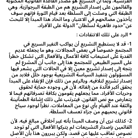
الفرنسية، وبما أن التشريع هو مصدر القاعدة القانونية المكتوبة
والقائمون على إصدار التشريع هم من الطبقة البرجوازية، وهي
الطبقة التي وصلت إلى السلطة بعد قيام الثورة فإنهم سوف
يأخذون مصالحهم في الاعتبار، وما اتحاد هذا المبدأ إلا للبحث
عن”حدود ظاهرية لسلطان” الدولة على الأفراد.
* الرد على تلك الانتقادات :
1- قد لا يستطيع التشريع أن يواكب التغير السريع في
المجتمع خصوصاً في بعض المجالات، وهو ما يجعله عديم
القدرة على استيعاب كافة الأعمال والأفعال التي تشكل خطراً
على السير الطبيعي للمجتمع هذا إلى جانب أن المشرع لم
يتجه إلى إصدار تشريع معين إلا في الحالات التي يشعر فيها
المسؤولون بتنفيذ السياسة التشريعية بوجود خلل فلابد من
إصدار تشريع لتلافيه، وبالرغم من ذلك فإن الإبقاء على المبدأ
يحقق أكبر فائدة من إلغائه، لأن في وجوده حماية لحقوق
وحريات الأفراد، مما يجعلهم يقومون بكافة تصرفاتهم فيما لا
يتعارض مع نص القانون، فيترتب على ذلك إشاعة الطمأنينة
والثقة عند القيام بأي نوع من المعاملات، نظراً لوجود سياج
قانوني يحميهم من جزاء تعسف السلطة.
2- كذلك نرى أن وصف المبدأ بأنه غير أخلاقي مبالغ فيه، لأن
القائمين بإصدار التشريعات لم يتركوا الأفعال التي لو توجد
نصوص تعاقب عليها عن قصد، ولكن يبررون هذا بأن الأصل