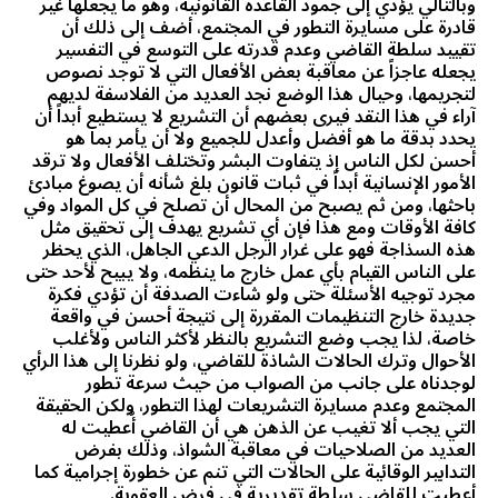
وبالتالي يؤدي إلى جمود القاعدة القانونية، وهو ما يجعلها غير
قادرة على مسايرة التطور في المجتمع، أضف إلى ذلك أن
تقييد سلطة القاضي وعدم قدرته على التوسع في التفسير
يجعله عاجزاً عن معاقبة بعض الأفعال التي لا توجد نصوص
لتجريمها، وحيال هذا الوضع نجد العديد من الفلاسفة لديهم
آراء في هذا النقد فيرى بعضهم أن التشريع لا يستطيع أبداً أن
يحدد بدقة ما هو أفضل وأعدل للجميع ولا أن يأمر بما هو
أحسن لكل الناس إذ يتفاوت البشر وتختلف الأفعال ولا ترقد
الأمور الإنسانية أبداً في ثبات قانون بلغ شأنه أن يصوغ مبادئ
باحثها، ومن ثم يصبح من المحال أن تصلح في كل المواد وفي
كافة الأوقات ومع هذا فإن أي تشريع يهدف إلى تحقيق مثل
هذه السذاجة فهو على غرار الرجل الدعي الجاهل، الذي يحظر
على الناس القيام بأي عمل خارج ما ينظمه، ولا يبيح لأحد حتى
مجرد توجيه الأسئلة حتى ولو شاءت الصدفة أن تؤدي فكرة
جديدة خارج التنظيمات المقررة إلى نتيجة أحسن في واقعة
خاصة، لذا يجب وضع التشريع بالنظر لأكثر الناس ولأغلب
الأحوال وترك الحالات الشاذة للقاضي، ولو نظرنا إلى هذا الرأي
لوجدناه على جانب من الصواب من حيث سرعة تطور
المجتمع وعدم مسايرة التشريعات لهذا التطور، ولكن الحقيقة
التي يجب ألا تغيب عن الذهن هي أن القاضي أُعطيت له
العديد من الصلاحيات في معاقبة الشواذ، وذلك بفرض
التدابير الوقائية على الحالات التي تنم عن خطورة إجرامية كما
أعطيت للقاضي سلطة تقديرية في فرض العقوبة.