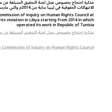
مذكرة احتجاج بخصوص عمل لجنة التحقيق المنبثقة عن م
الانتهاكات الحقوقية في ليبيا بداية من 2014م والتي مارست عملها بجمهورية تونس.
mmission of inquiry on Human Rights Council at
ts violation in Libya starting from 2014 in which
operated its work in Republic of Tunisia
مذكرة احتجاج بخصوص عمل لجنة التحقيق المنبثقة عن 
 Commission of inquiry on Human Rights Council