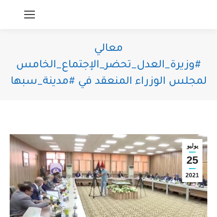
معالي
#وزيرة_العدل_تحضر_الإجتماع_الخامس
لمجلس الوزراء المنعقد في #مدينة_سبها
You are here:
يوليو
25
2021