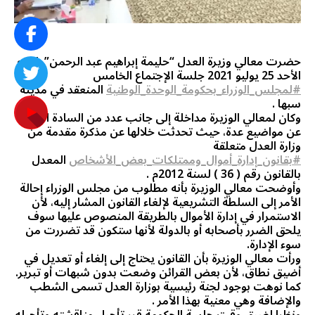
حضرت معالي وزيرة العدل “حليمة إبراهيم عبد الرحمن”، اليوم
الأحد 25 يوليو 2021 جلسة الإجتماع الخامس
#لمجلس_الوزراء_بحكومة_الوحدة_الوطنية
المنعقد في مدينة
سبها .
وكان لمعالي الوزيرة مداخلة إلى جانب عدد من السادة الوزراء
عن مواضيع عدة، حيث تحدثت خلالها عن مذكرة مقدمة من
وزارة العدل متعلقة
#بقانون_إدارة_أموال_وممتلكات_بعض_الأشخاص
المعدل
بالقانون رقم ( 36 ) لسنة 2012م .
وأوضحت معالي الوزيرة بأنه مطلوب من مجلس الوزراء إحالة
الأمر إلى السلطة التشريعية لإلغاء القانون المشار إليه، لأن
الاستمرار في إدارة الأموال بالطريقة المنصوص عليها سوف
يلحق الضرر بأصحابه أو بالدولة لأنها ستكون قد تضررت من
سوء الإدارة.
ورأت معالي الوزيرة بأن القانون يحتاج إلى إلغاء أو تعديل في
أضيق نطاق، لأن بعض القرائن وضعت بدون شبهات أو تبرير.
كما نوهت بوجود لجنة رئيسية بوزارة العدل تسمى الشطب
والإضافة وهي معنية بهذا الأمر .