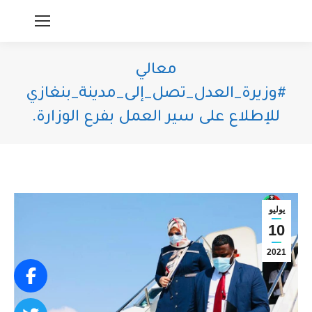
معالي
#وزيرة_العدل_تصل_إلى_مدينة_بنغازي
للإطلاع على سير العمل بفرع الوزارة.
You are here:
يوليو
10
2021