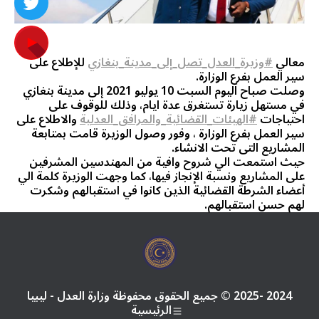
معالي
#وزيرة_العدل_تصل_إلى_مدينة_بنغازي
للإطلاع على
سير العمل بفرع الوزارة.
وصلت صباح اليوم السبت 10 يوليو 2021 إلى مدينة بنغازي
في مستهل زيارة تستغرق عدة ايام، وذلك للوقوف على
احتياجات
#الهيئات_القضائية_والمرافق_العدلية
والاطلاع على
سير العمل بفرع الوزارة ، وفور وصول الوزيرة قامت بمتابعة
المشاريع التى تحت الانشاء.
حيث استمعت الي شروح وافية من المهندسين المشرفين
على المشاريع ونسبة الإنجاز فيها، كما وجهت الوزيرة كلمة الي
أعضاء الشرطة القضائية الذين كانوا في استقبالهم وشكرت
لهم حسن استقبالهم.
2024 -2025 © جميع الحقوق محفوظة وزارة العدل - ليبيا
الرئيسية