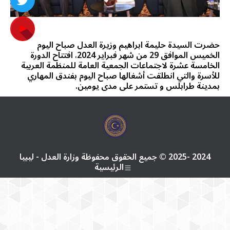
حضرت السيدة حليمة ابراهيم وزيرة العدل صباح اليوم
الخميس الموافق 29 من شهر فبراير 2024، افتتاح الدورة
الخامسة عشرة لاجتماعات الجمعية العامة للمنظمة العربية
للأسرة والتي انطلقت أشغالها صباح اليوم بفندق المهاري
بمدينة طرابلس و تستمر على مدى يومين.
2024 -2025 © جميع الحقوق محفوظة وزارة العدل - ليبيا
الرئيسية