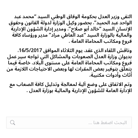
التقى وزير العدل بحكومة الوفاق الوطني السيد “محمد عبد
الواحد عبد الحميد”، بحضور وكيل الوزارة لدولة القانون وحقوق
الإنسان السيد “خالد أبو صلاح”، ومدير إدارة الشؤون الإدارية
والمالية بالوزارة السيد “عبد العاطي مراد” مدير ورؤساء كافة
فروع ومكاتب المحاماة العامة .
وناقش اللقاء الذي عقد، يوم الثلاثاء الموافق 16/5/2017،
بديوان وزارة العدل الصعوبات والمشاكل التي تواجه سير عمل
فروع ومكاتب المحاماة العامة على مستوى البلاد، خاصة فيما
يتعلق بتوفير بعض المقرات لها وبعض الاحتياجات اللازمة من
أثاث وأدوات مكتبية.
وتم الاتفاق على وضع آلية لمعالجة وتدليل كافة الصعاب مع
الإدارة العامة للشؤون الإدارية والمالية بوزارة العدل .
Search: