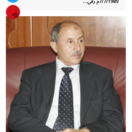
7/7/1989م رقي…