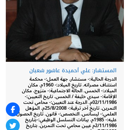
المستشار: علي أحميدة عاشور شعبان
الدرجة الحالية:- مستشار. جهة العمل:- محكمة
استئناف مصراته. تاريخ الميلاد:- 1960م. مكان
الميلاد:- الخمس. الحالة الاجتماعية:- متزوج. مكان
الإقامة:- سيدي خليفة / الخمس. تاريخ التعيين:-
02/11/1986م. الدرجة عند التعيين:- محامي تحت
التمرين. تاريخ آخر ترقية:- 25/8/2008م. المؤهل
العلمي:- ليسانس. التخصص:- قانون. تاريخ الحصول
عليه:- 1985م. بيانات التسلسل الوظيفي:-بتاريخ
2/11/1986م عيين محامي تحت التمرين. بتاريخ