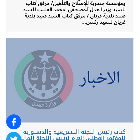
ومؤسسة جندوبة للإصلاح والتأهيل/ مرفق كتاب
للسيد وزير العدل أ.مصطفى امحمد القليب للسيد
عميد بلدية غريان / مرفق كتاب السيد عميد بلدية
غريان للسيد رئيس…
كتاب رئيس اللجنة التشريعية والدستورية
للمؤتمر الوطني العام لرئيس اللجنة المالية