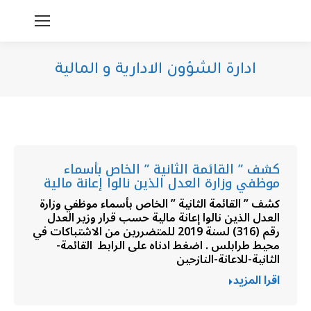
ادارة الشؤون الادارية و المالية
You are here:
كشف ” القائمة الثانية ” الخاص بأسماء
موظفي وزارة العدل الذين نالوا إعانة مالية
كشف ” القائمة الثانية ” الخاص بأسماء موظفي وزارة
العدل الذين نالوا إعانة مالية حسب قرار وزير العدل
رقم (316) لسنة 2019 للمتضررين من الاشتباكات في
محيط طرابلس . اضغط ادناه على الرابط القائمة-
الثانية-للاعانة-النازحين
اقرا المزيد