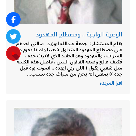
الوصية الواجبة .. ومصطلح المهدود
بقلم المستشار : جمعة عبدالله ابوزيد سالني احدهم
على مصطلح المهدود المتداول شعبيا ولماذا يحرم من
الميراث ، والمهدود وهو الحفيد الذي لايرث جده ،
فكيف عالج وضعه القانون الليبي ، فاصل هذه الكلمة
مثل شعبي يقول ( اللي ربي ايهده .. ايموت بوه قبل
جده )) بمعنى انه يحرم من ميراث جده بسبب…
اقرا المزيد