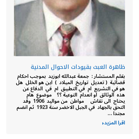
ظاهرة العبث بقيودات الاحوال المدنية
بقلم المستشار : جمعة عبدالله ابوزيد بموجب احكام
قضائية ( تعديل تواريخ الميلاد ) اين هو الخلل هل
هو في التشريع ام في التطبيق ام في الدفاع عن
هذه الوثائق او انعدام التوعية ؟؟ موضوع هام
يحتاج الى نقاش مواطن من مواليد 1906 وقد
التحق بالجهاد في الجبل الاخضر سنة 1923 ثم انضم
مجندا …
اقرا المزيد