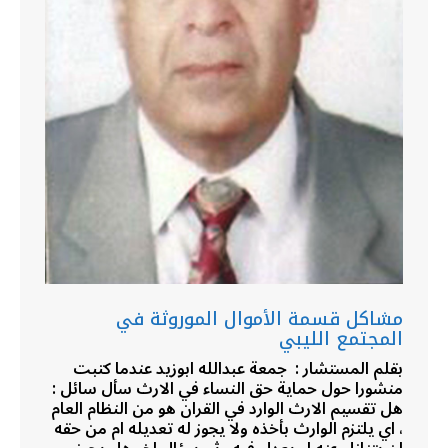
مشاكل قسمة الأموال الموروثة في
المجتمع الليبي
بقلم المستشار : جمعة عبدالله ابوزيد عندما كتبت
منشورا حول حماية حق النساء في الارث سأل سائل :
هل تقسيم الارث الوارد في القران هو من النظام العام
، اي يلتزم الوارث بأخذه ولا يجوز له تعديله ام من حقه