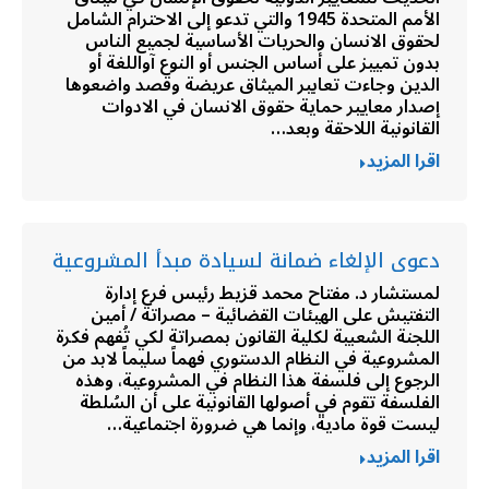
الأمم المتحدة 1945 والتي تدعو إلى الاحترام الشامل
لحقوق الانسان والحريات الأساسية لجميع الناس
بدون تمييز على أساس الجنس أو النوع آواللغة أو
الدين وجاءت تعابير الميثاق عريضة وقصد واضعوها
إصدار معايير حماية حقوق الانسان في الادوات
القانونية اللاحقة وبعد…
اقرا المزيد
دعوى الإلغاء ضمانة لسيادة مبدأ المشروعية
لمستشار د. مفتاح محمد قزيط رئيس فرع إدارة
التفتيش على الهيئات القضائية – مصراتة / أمين
اللجنة الشعبية لكلية القانون بمصراتة لكي تُفهم فكرة
المشروعية في النظام الدستوري فهماً سليماً لابد من
الرجوع إلى فلسفة هذا النظام في المشروعية، وهذه
الفلسفة تقوم في أصولها القانونية على أن السُلطة
ليست قوة مادية، وإنما هي ضرورة اجتماعية…
اقرا المزيد