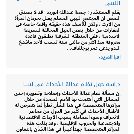
الليبي
بقلم المستشار : جمعة عبدالله ابوزيد قد لا يصدق
البعض ان المجتمع الليبي المسلم يقبل بحرمان المرأة
من الارث ، ولكن للأسف هذه حقيقة واقعة خاصة في
العقارات من خلال بعض الحيل المخالفة للشريعة
الاسلامية ، ففي المنطقة الشرقية يطبقون قاعدة
معروفة منذ اكثر من مائتي سنة تنسب لأحد ماشئخ
البدو يدعى عمر بوجلغاف…
اقرا المزيد
دراسة حول نظام عدالة الأحداث في ليبيا
إن مسألة نظام عدالة الأحداث وإصلاحه وتطويره إحدى
المسائل التي اهتمت بها الأمم المتحدة من خلال
مراكزها المتخصصة في هذا الشأن نظراً لما يتعرض له
الأطفال الأحداث في كثير من الدول من مخاطر
الانحراف وسوء المعاملة بسبب الأزمات الاقتصادية
والاجتماعية والحروب الإقليمية ، وقد بذلت هذه
المراكز المتخصصة جهداً كبيراً في هذا الشأن بالتعاون