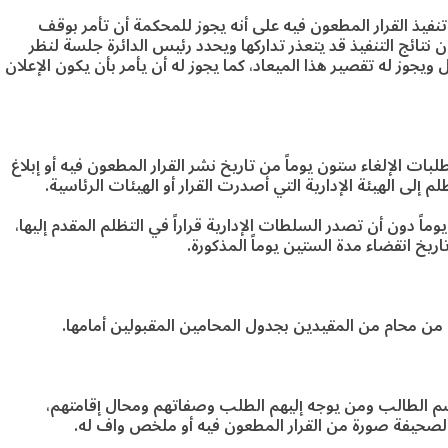
تنفيذ القرار المطعون فيه على أنه يجوز للمحكمة أن تأمر بوقف
تائج التنفيذ قد يتعذر تداركها ويحدد رئيس الدائرة جلسة لنظر
ويجوز له تقصير هذا الميعاد، كما يجوز له أن يأمر بأن يكون الإعلان
طلبات الإلغاء ستون يوماً من تاريخ نشر القرار المطعون فيه أو إبلاغ
إلى الهيئة الإدارية التي أصدرت القرار أو الهيئات الرئاسية.
ً دون أن تصدر السلطات الإدارية قراراً في التظلم المقدم إليها،
اريخ انقضاء مدة الستين يوماً المذكورة.
من محام من المقيدين بجدول المحامين المقبولين أمامها.
م الطالب ومن يوجه إليهم الطلب وصفاتهم ومحال إقامتهم،
بالصحيفة صورة من القرار المطعون فيه أو ملخص واف له.