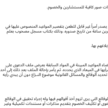
ات صور كافية للمستشارين والخصوم.
 يصدر أمراً غير قابل للطعن بتقصير المواعيد المنصوص عليها في
 وعشرين ساعة من تاريخ صدوره، وذلك بكتاب مسجل مصحوب بعلم
لاغهم بها.
اء المواعيد المبينة في المواد السابقة بعرض ملف الدعوى على
 برأيها في الميعاد الذي يحدده، ثم يأمر بإحالة الملف بعد ذلك إلى أحد
حديد الوقائع والمسائل القانونية موضوع النـزاع دون أن يبدي رأيه
ائع التي يرى لزوم أخذ أقوالهم فيها وله إجراء تحقيق في الوقائع
لدعوى أو تكليف الخصوم بتقديم مذكرات أو مستندات تكميلية وغير