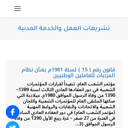
تشريعات العمل والخدمة المدنية
You are here:
قانون رقم ( 15 ) لسنة 1981م بشأن نظام
المرتبات للعاملين الوطنيين
مؤتمر الشعب العام، تنفيذاً لقرارات المؤتمرات
الشعبية في دور انعقادها العادي الثالث لسنة 1389–
1390 من وفاة الرسول الموافق 1980م. ميلادية التي
صاغها الملتقى العام للمؤتمرات الشعبية واللجان
الشعبية والاتحادات والنقابات والروابط المهنية
(مؤتمر الشعب العام) في دور انعقاده العادي السادس
في الفترة من 27 صفر – غرة ربيع الأول 1390 من وفاة
الرسول الموافق (3…