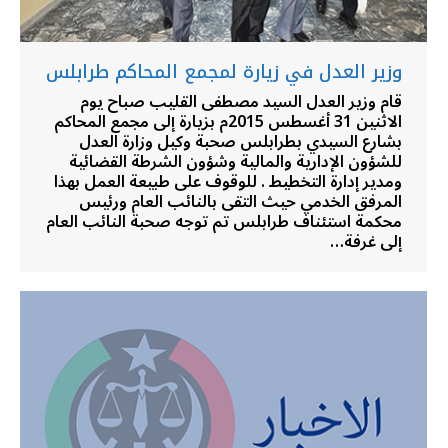
وزير العدل في زيارة لمجمع المحاكم طرابلس
قام وزير العدل السيد مصطفى القليب صباح يوم
الاثنين 31 أغسطس 2015م بزيارة إلى مجمع المحاكم
بشارع السيدي بطرابلس صحبة وكيل وزارة العدل
للشؤون الإدارية والمالية وشؤون الشرطة القضائية
ومدير إدارة التخطيط . للوقوف على طبيعة العمل بهذا
المرفق الخدمي حيث التقى بالنائب العام ورئيس
محكمة استئناف طرابلس تم توجه صحبة النائب العام
إلى غرفة…