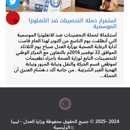
استمرار حملة التحصينات ضد الأنفلونزا
الموسمية
أستكمالا لحملة التحصينات ضد الانفلونزا الموسمية
التي أنطلقت يوم التاسع من أكتوبر لهذا العام قامت
أدارة الرعاية الصحية بوزارة العدل صباح يوم الثلاثاء
الموافق 22 نوفمبر 2016م بالتعاون مع المركز الوطني
للتحصينات التابع لوزارة الصحة بأجراء تطعيمات
لموظفي قسم الحركة والنقل ونيابة المرور ونيابة
الهجرة الغير الشرعية . من جانبه أكد د.هشام العتري أن
الحملة…
2024 -2025 © جميع الحقوق محفوظة وزارة العدل - ليبيا
الرئيسية