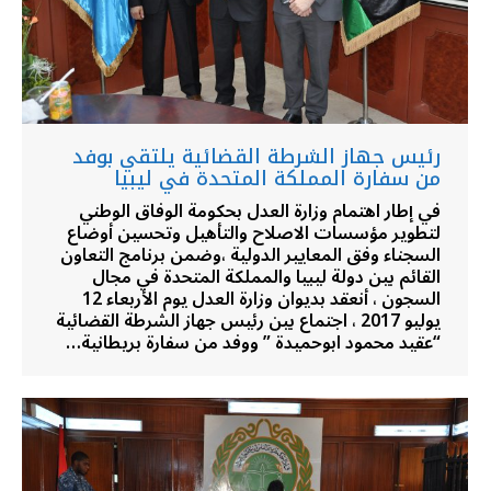
رئيس جهاز الشرطة القضائية يلتقي بوفد
من سفارة المملكة المتحدة في ليبيا
في إطار اهتمام وزارة العدل بحكومة الوفاق الوطني
لتطوير مؤسسات اﻻصلاح والتأهيل وتحسين أوضاع
السجناء وفق المعايير الدولية ،وضمن برنامج التعاون
القائم بين دولة ليبيا والمملكة المتحدة في مجال
السجون ، أنعقد بديوان وزارة العدل يوم الأربعاء 12
يوليو 2017 ، اجتماع بين رئيس جهاز الشرطة القضائية
“عقيد محمود ابوحميدة ” ووفد من سفارة بريطانية…