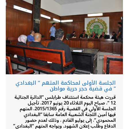
الجلسة الأولى لمحاكمة المتهم ” البغدادي
” في قضية حجر حرية مواطن
قررت هيئة محكمة استئناف طرابلس “الدائرة الجنائية
12 “، صباح اليوم الثلاثاء 20 يونيو 2017، تأجيل
الجلسة الأولي في القضية رقم 2015/1365، المتهم
فيها أمين اللجنة الشعبية العامة سابقا “البغدادي
المحمودي”، إلى يوليو القادم ، وذلك لعدم حضور
الدفاع وطلب إعلان الشهود. ويواجه المتهم “البغدادي”