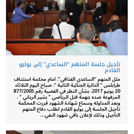
تأجيل جلسة المتهم “الساعدي” إلى يوليو
القادم
مثل المتهم “الساعدي القذافي”، امام محكمة استئناف
طرابلس ” الدائرة الجنائية الثانية “، صباح اليوم الثلاثاء
20 يونيو 2017، بشأن النظر في القضية رقم 877/2005
المرفوعة ضده بتهمة قتل الرياضي ” بشير الرياني ” .
وبعد المداوله وسماع شهادة الشهود قررت المحكمة
تأجيل الجلسة إلى يوليو القادم لطلب دفاع المتهم
التأجيل وذلك لإعلان باقي شهود النفي…