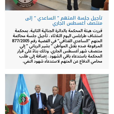
تأجيل جلسة المتهم ” الساعدي ” إلى
منتصف أغسطس الجاري
قررت هيئة المحكمة بالدائرة الجنائية الثانية، بمحكمة
استئناف طرابلس اليوم الثلاثاء ، تأجيل جلسة محاكمة
المتهم “الساعدي القذافي” في القضية رقم 877/2005
المرفوعة ضده بقتل المواطن ” بشير الرياني ” إلي
منتصف شهر أغسطس الجاري، وذلك بناءً على قرار
المحكمة باستدعاء باقي الشهود ، إضافة إلى طلب
محامي الدفاع عن المتهم لاستدعاء شهود النفي.