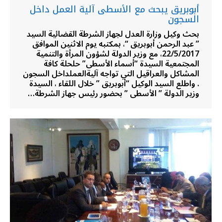
أبوبريق يبحث مع الأسطى آلية العمل داخل
السجون
بحث وكيل وزارة العدل لجهاز الشرطة القضائية السيد
” عبد الرحمن أبوبريق “، بمكتبه يوم الاثنين الموافق
22/5/2017، مع وزير الدولة لشؤون المرأة والتنمية
المجتمعية السيدة “أسماء الأسطى” حلحلة كافة
المشاكل والعراقيل التي تواجه آليةالعملداخل السجون
. واطلع السيد الوكيل “أبوبريق ” خلال اللقاء ، السيدة
وزير الدولة ” الأسطى ” بحضور رئيس جهاز الشرطة…