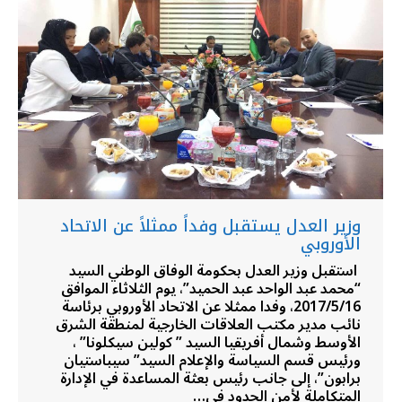
وزير العدل يستقبل وفداً ممثلاً عن الاتحاد
الأوروبي
استقبل وزير العدل بحكومة الوفاق الوطني السيد
“محمد عبد الواحد عبد الحميد”، يوم الثلاثاء الموافق
2017/5/16، وفدا ممثلا عن الاتحاد الأوروبي برئاسة
نائب مدير مكتب العلاقات الخارجية لمنطقة الشرق
الأوسط وشمال أفريقيا السيد ” كولين سيكلونا” ،
ورئيس قسم السياسة والإعلام السيد” سيباستيان
برابون”، إلى جانب رئيس بعثة المساعدة في الإدارة
المتكاملة لأمن الحدود في…