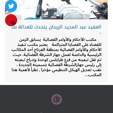
العقيد عبد المجيد الريحان يتحدث للعدالة نت
..
مكتب الأحكام والأوامر القضائية يسابق الزمن
للقضاء على القضايا المتراكمة يعتبر مكتب تنفيذ
الأحكام والأوامر القضائية بمنطقة الفرناج أحد المكاتب
الرئيسية والداعمة لعمل جهاز الشرطة القضائية، حيث
تم نقل تبعيته من فرع طرابلس كوحدة وإدراج تبعيته
إلى رئيس جهازالشرطة القضائية بتسميته الجديدة ،
عقب تعديل الهيكل التنظيمي مؤخرا , نظراً لأهمية هذا
المكتب…