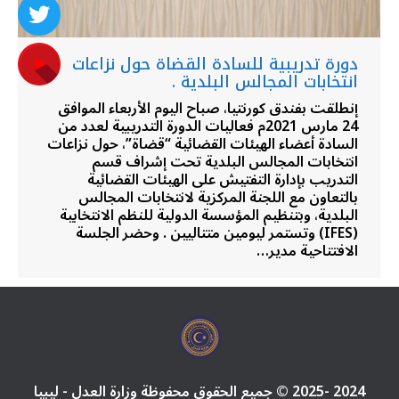
دورة تدريبية للسادة القضاة حول نزاعات
انتخابات المجالس البلدية .
إنطلقت بفندق كورنتيا، صباح اليوم الأربعاء الموافق
24 مارس 2021م فعاليات الدورة التدريبية لعدد من
السادة أعضاء الهيئات القضائية “قضاة”، حول نزاعات
انتخابات المجالس البلدية تحت إشراف قسم
التدريب بإدارة التفتيش على الهيئات القضائية
بالتعاون مع اللجنة المركزية لانتخابات المجالس
البلدية، وبتنظيم المؤسسة الدولية للنظم الانتخابية
(IFES) وتستمر ليومين متتاليين . وحضر الجلسة
الافتتاحية مدير…
2024 -2025 © جميع الحقوق محفوظة وزارة العدل - ليبيا