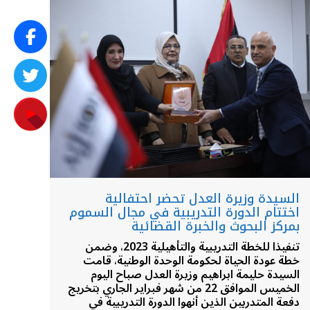
السيدة وزيرة العدل تحضر احتفالية
اختتام الدورة التدريبية في مجال السموم
بمركز البحوث والخبرة القضائية
تنفيذا للخطة التدريبية والتأهيلية 2023، وضمن
خطة عودة الحياة لحكومة الوحدة الوطنية، قامت
السيدة حليمة ابراهيم وزيرة العدل صباح اليوم
الخميس الموافق 22 من شهر فبراير الجاري بتخريج
دفعة المتدربين الذين أنهوا الدورة التدريبية في