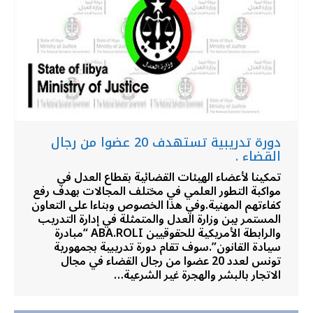
دورة تدريبية تستهدف 20 عضوا من رجال
القضاء .
تمكينا لأعضاء الهيئات القضائية بقطاع العدل في
مواكبة التطور العلمي في مختلف المجالات بهدف رفع
كفاءتهم المهنية.وفي هذا الخصوص وبناءا على التعاون
المستمر بين وزارة العدل والمتمثلة في إدارة التدريب
والرابطة الأمريكية للحقوقيين ABA.ROLI “مبادرة
سيادة القانون”.سوف تقام دورة تدريبية بجمهورية
تونس لعدد 20 عضوا من رجال القضاء في مجال
الاتجار بالبشر والهجرة غير الشرعية…