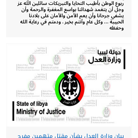
ربوع الوطن بأطيب التحايا والتبريكات سائلين الله عز
وجل أن يتغمد شهدائنا بواسع المغفرة والرحمة وأن
يشفي جرحانا وأن يعم الأمن والأمان على بلادنا
الحبيبة … وكل عام وأنتم بخير . ودمتم في رعاية الله
وحفظه
بيان وزارة العدل بشأن مقتل متهمين مفرج