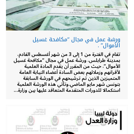
ورشة عمل في مجال “مكافحة غسيل
الأموال” .
تقام في الفترة من 1 إلى 3 من شهر أغسطس القادم،
بمدينة طرابلس، ورشة عمل في مجال “مكافحة غسيل
الأموال”، حيث من المقرر أن يقدم المادة العلمية
لأقرانهم وزملائهم بعض السادة أعضاء النيابة العامة
المتميزين الذين تم ترشيحهم في الورشة السابقة
بتونس شهر مايو الماضي.وتأتي هذه الورشة العلمية
استكمالا للدورات المتقدمة المتعاقد عليها بين وزارة…