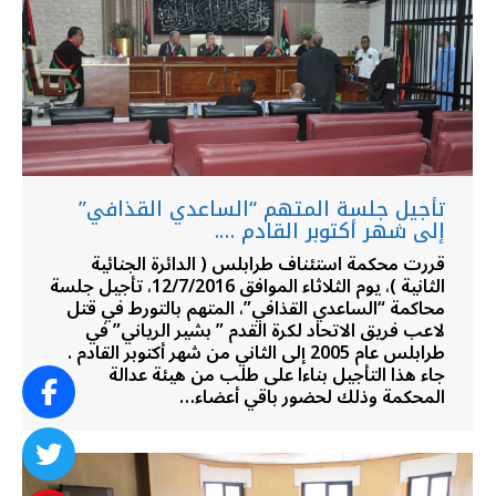
تأجيل جلسة المتهم “الساعدي القذافي”
إلى شهر أكتوبر القادم ….
قررت محكمة استئناف طرابلس ( الدائرة الجنائية
الثانية )، يوم الثلاثاء الموافق 12/7/2016، تأجيل جلسة
محاكمة “الساعدي القذافي”، المتهم بالتورط في قتل
لاعب فريق الاتحاد لكرة القدم ” بشير الرياني” في
طرابلس عام 2005 إلى الثاني من شهر أكتوبر القادم .
جاء هذا التأجيل بناءا على طلب من هيئة عدالة
المحكمة وذلك لحضور باقي أعضاء…