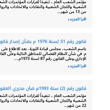
من 13 من شهر…
اقرا المزيد
قانون رقم 51 لسنة 1976 م بشأن إصدار قانون نظام القضاء
الإداري.وعلى القانون رقم 87 لسنة 1973م.…
اقرا المزيد
قانون رقم (2) سنة 1993م شأن محرري العقود
22 من شهر…