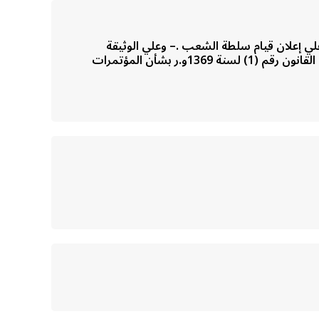
ية الأساسية في دور انعقادها السنوي للعام 1370 و.ر- -وبعد الاطلاع علي إعلان قيام سلطة الشعب .– وعلي الوثيقة
الخضراء الكبرى لحقوق الإنسان في عصر الجماهير.– وعلي القانون رقم (20) لسنة 1991 إفرنجي بشأن تعزيز الحرية.– وعلي القانون رقم (1) لسنة 1369و.ر بشأن المؤتمرات