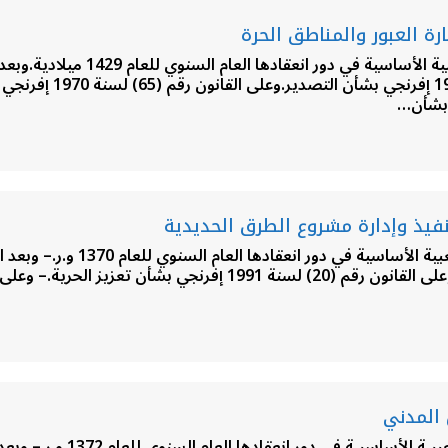
بشأن المناطق الحرة.وعلى
مؤتمر الشعب العام.– تنفيذاً لق
مؤتمر الشعب العام .تنفيـذاً