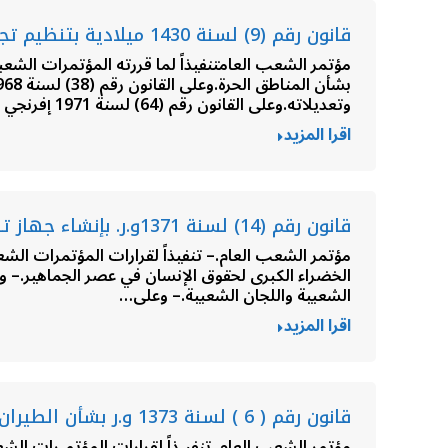
قانون رقم (9) لسنة 1430 ميلادية بتنظيم تجارة العبور والمناطق الحرة
وتعديلاته.وعلى القانون رقم (64) لسنة 1971 إفرنجي بشأن…
اقرا المزيد
قانون رقم (14) لسنة 1371و.ر. بإنشاء جهاز تنفيذ وإدارة مشروع الطرق الحديدية
الشعبية واللجان الشعبية.– وعلى…
اقرا المزيد
قانون رقم ( 6 ) لسنة 1373 و.ر بشأن الطيران المدني