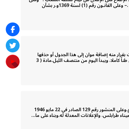
الوثيقة الخضراء الكبرى لحقوق الإنسان في عصر الجماهير .– وعلى القانون رقم (20) لسنة 1991إفرنجي بشأن تعزيز الحرية .– وعلى القانـون رقم (1) لسنة 1369و.ر بشأن
ير المواصلات بقرار منه إضافة موان إلى هذا الجدول أو حذفها
منه.مادة ( 2 )تؤدي الرسوم المنصوص عليها في هذا القانون إلى الإدارة العامة للمواني.وفي حساب الرسم يعتبر كسر الطن طناً كاملا، ويبدأ اليوم من منتصف الليل.مادة ( 3
باسم الشعبمجلس قيادة الثورةبعد الاطلاع على الإعلان الدستوري الصادر في 2 شوال 1389 هـ. الموافق 11 ديسمبر 1969م.وعلى المنشور رقم 129 الصادر في 22 مايو 1946