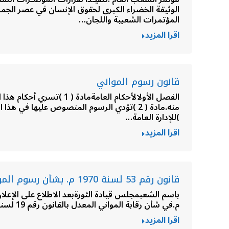
المؤتمرات الشعبية واللجان…
اقرا المزيد
قانون رسوم المواني
الفصل الأولالأحكام العا
)للإدارة العامة…
اقرا المزيد
قانون رقم 53 لسنة 1970 م. بشأن رسوم المواني
م.في شأن رقابة المواني المعدل بالقانون رقم 19 لسنة 1951 م.وعلى الإعلان رقم 70 الصادر في 9 يونيه 1944 م. في شأن ميناء طرابلس، والإعلانات المعدلة له.وبناء على ما…
اقرا المزيد