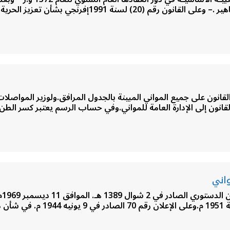
مةمادة ( 1 )تسري أحكام هذا القانون على جميع المواني المبينة بالجدول المرافق.ولوز