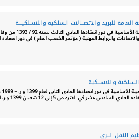
مؤت
 من 5 إلى 12 شعبان 1399 و.ر. الموافق من 2 إلى 9 من شهر الربيع…