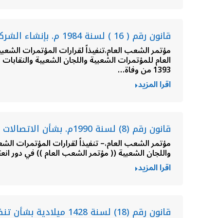
قانون رقم ( 16 ) لسنة 1984 م. بإنشاء الشركة العامة للبريد والاتصـــالات السلكية واللاسلكيـــة
1393 من وفاة…
اقرا المزيد
قانون رقم (8) لسنة 1990م. بشأن الاتصالات السلكية واللاسلكية
واللجان الشعبية (( مؤتمر الشعب العام )) في دور انعقاده العادي السادس عشر في الفترة
اقرا المزيد
قانون رقم (18) لسنة 1428 ميلادية بشأن تنظيم النقل البري