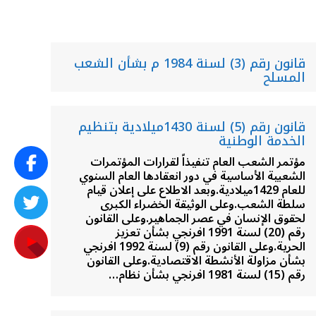
قانون رقم (3) لسنة 1984 م بشأن الشعب
المسلح
قانون رقم (5) لسنة 1430ميلادية بتنظيم
الخدمة الوطنية
مؤتمر الشعب العام تنفيذاً لقرارات المؤتمرات
الشعبية الأساسية في دور انعقادها العام السنوي
للعام 1429ميلادية.وبعد الاطلاع على إعلان قيام
سلطة الشعب.وعلى الوثيقة الخضراء الكبرى
لحقوق الإنسان في عصر الجماهير.وعلى القانون
رقم (20) لسنة 1991 افرنجي بشأن تعزيز
الحرية.وعلى القانون رقم (9) لسنة 1992 افرنجي
بشأن مزاولة الأنشطة الاقتصادية.وعلى القانون
رقم (15) لسنة 1981 افرنجي بشأن نظام…