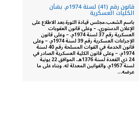
قانون رقم (41) لسنة 1974م. بشأن
الكليات العسكرية
باسم الشعب،مجلس قيادة الثورة،بعد الاطلاع على
الإعلان الدستوري. – وعلى قانون العقوبات
العسكرية رقم 37 لسنة 1974م. – وعلى قانون
الإجراءات العسكرية رقم 39 لسنة 1974م. – وعلى
قانون الخدمة في القوات المسلحة رقم 40 لسنة
1974م. – وعلى قانون الكلية العسكرية الصادر في
24 ذي القعدة لسنة 1376هـ. الموافق 22 يونية
لسنة 1957م. والقوانين المعدلة له. وبناء على ما
عرضه…