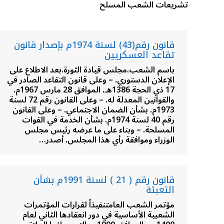
تشريعات الشعب المسلح
قانون رقم(43) لسنة 1974م بإصدار قانون
تقاعد العسكريين
باسم الشعب،مجلس قيادة الثورة،بعد الاطلاع على
الإعلان الدستوري. – وعلى قانون التقاعد الصادر في
17 ذي الحجة 1386هـ. الموافق 28 مارس 1967م.
والقوانين المعدلة له. – وعلى القانون رقم 72 لسنة
1973م. بشأن الضمان الاجتماعي. – وعلى القانون
رقم 40 لسنة 1974م. بشأن الخدمة في القوات
المسلحة. – وبناء على ما عرضه رئيس مجلس
الوزراء وموافقة رأي هذا المجلس. أصدر…
قانون رقم ( 21 ) لسنة 1991م بشأن
التعبئة
مؤتمر الشعب العامتنفيذاً لقرارات المؤتمرات
الشعبية الأساسية في دور انعقادها الثاني لعام