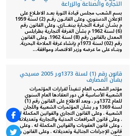
التجارة والصناعة والزراعة
بسم الشعب مجلس قيادة الثورة بعـد الاطـلاع على
الإعلان الدستوري. وعلى القانـون رقـم (2) لسنة 1959
م بشـأن غرفـة التجـارة ببنغــازي. وعلى القانون رقم
(6) لسنة 1962 م بشأن الغرفة التجارية بطرابلس
المعدل بالقانون رقم (8) لسنة 1962. وعلى القانون
رقم (02) لسنة 1973م بإنشاء غرفة الملاحة البحرية.
وبنـاء على ما عرضه وزير الاقتصاد وموافقة…
قانون رقم (1) لسنة 1373و.ر 2005 مسيحي
بشأن المصارف
مؤتمر الشعب العام تنفيذاً لقرارات المؤتمرات
الشعبية الأساسية في دور انعقادها العام السنوي
للعام 1372و.ر . وبعد الاطلاع على القانون رقم (1)
لسنة 1369 و.ر بشأن المؤتمرات الشعبية واللجان
الشعبية . وعلى القانون التجاري والقوانين المكملة له
. وعلى قانون المرافعات المدنية والتجارية وتعديلاته
. وعلى قانون العقوبات والقوانين المكملة له . وعلى
قانون الإجراءات الجنائية وتعديلاته . وعلى القانون رقم