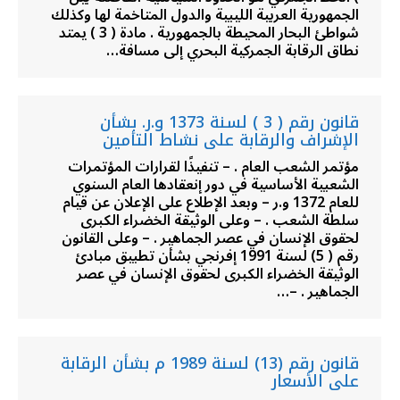
الجمهورية العربية الليبية والدول المتاخمة لها وكذلك
شواطئ البحار المحيطة بالجمهورية . مادة ( 3 ) يمتد
نطاق الرقابة الجمركية البحري إلى مسافة…
قانون رقم ( 3 ) لسنة 1373 و.ر. بشأن
الإشراف والرقابة على نشاط التأمين
مؤتمر الشعب العام . – تنفيذًا لقرارات المؤتمرات
الشعبية الأساسية في دور إنعقادها العام السنوي
للعام 1372 و.ر – وبعد الإطلاع على الإعلان عن قيام
سلطة الشعب . – وعلى الوثيقة الخضراء الكبرى
لحقوق الإنسان في عصر الجماهير . – وعلى القانون
رقم ( 5) لسنة 1991 إفرنجي بشأن تطبيق مبادئ
الوثيقة الخضراء الكبرى لحقوق الإنسان في عصر
الجماهير . –…
قانون رقم (13) لسنة 1989 م بشأن الرقابة
على الأسعار