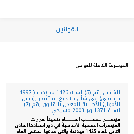
القوانين
You are here:
الموسوعة الكاملة للقوانين
القانون رقم (5) لسنة 1426 ميلادية ( 1997
مسيحي) في شأن تشجيع استثمار رؤوس
الأموال الأجنبية المعدل بالقانون رقم (7)
لسنة 1371 و.ر 2003 مسيحي
مؤتمـــر الشعــــب العــــــام تنفـيذاً لقرارات
المؤتمرات الشعبية الأساسية في دور انعقادها العادي
الثاني للعام 1425 ميلادية والتي صاغها الملتقى العام