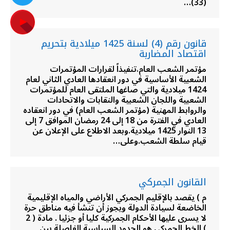
(33)…
قانون رقم (4) لسنة 1425 ميلادية بتحريم
اقتصاد المضاربة
مؤتمر الشعب العام،تنفيذاً لقرارات المؤتمرات
الشعبية الأساسية في دور انعقادها العادي الثاني لعام
1424 ميلادية والتي صاغها الملتقى العام للمؤتمرات
الشعبية واللجان الشعبية والنقابات والاتحادات
والروابط المهنية (مؤتمر الشعب العام) في دور انعقاده
العادي في الفترة من 18 إلى 24 رمضان الموافق 7 إلى
13 النوار 1425 ميلادية.وبعد الاطلاع على الإعلان عن
قيام سلطة الشعب.وعلى…
القانون الجمركي
م ) يقصد بالإقليم الجمركي الأراضي والمياه الإقليمية
الخاضعة لسيادة الدولة ويجوز أن تنشأ فيه مناطق حرة
لا يسرى عليها الأحكام الجمركية كليا أو جزئيا . مادة ( 2
) الخط الجمركي هو الحدود السياسية الفاصلة بين