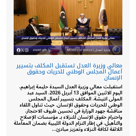
معالي وزيرة العدل تستقبل المكلف بتسيير
أعمال المجلس الوطني للحريات وحقوق
الإنسان
استقبلت معالي وزيرة العدل السيدة حليمة إبراهيم،
اليوم الاثنين الموافق 13 أبريل 2026، السيد عبد
المولى انتيشة، المكلف بتسيير أعمال المجلس
الوطني للحريات وحقوق الإنسان. حيث تناول اللقاء
مناقشة جهود الوزارة في تحسين ظروف الاحتجاز،
واحترام حقوق الإنسان للنزلاء بـ مؤسسات الإصلاح
والتأهيل، في إطار التزام الدولة الليبية بضمان المعاملة
اللائقة لكافة النزلاء وتعزيز مبادئ…