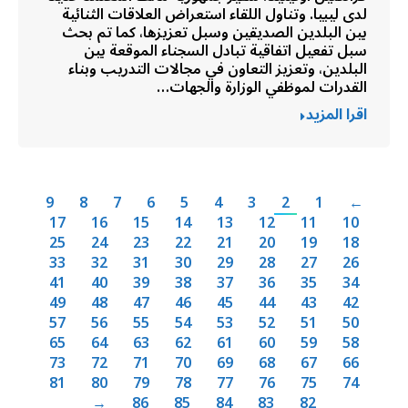
لدى ليبيا. وتناول اللقاء استعراض العلاقات الثنائية
بين البلدين الصديقين وسبل تعزيزها، كما تم بحث
سبل تفعيل اتفاقية تبادل السجناء الموقعة بين
البلدين، وتعزيز التعاون في مجالات التدريب وبناء
القدرات لموظفي الوزارة والجهات…
اقرا المزيد
9
8
7
6
5
4
3
2
1
←
17
16
15
14
13
12
11
10
25
24
23
22
21
20
19
18
33
32
31
30
29
28
27
26
41
40
39
38
37
36
35
34
49
48
47
46
45
44
43
42
57
56
55
54
53
52
51
50
65
64
63
62
61
60
59
58
73
72
71
70
69
68
67
66
81
80
79
78
77
76
75
74
→
86
85
84
83
82