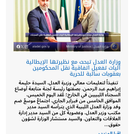
وزارة العدل تبحث مع نظيرتها الإيطالية
آليات تفعيل اتفاقية نقل المحكومين
بعقوبات سالبة للحرية
تنفيذاً لتعليمات معالي وزيرة العدل، السيدة حليمة
إبراهيم عبد الرحمن، بصفتها رئيسة لجنة متابعة أوضاع
السجناء الليبيين في الخارج؛ عُقد اليوم الخميس،
الموافق الخامس من فبراير الجاري، اجتماعٌ موسعٌ ضم
وفد وزارة العدل الليبية الذي يترأسه السيد مدير
مكتب وزير العدل، وعضوية كل من السيد مدير إدارة
العلاقات والتعاون، والسيد مستشار الوزارة لشؤون
حقوق…
اقرا المزيد