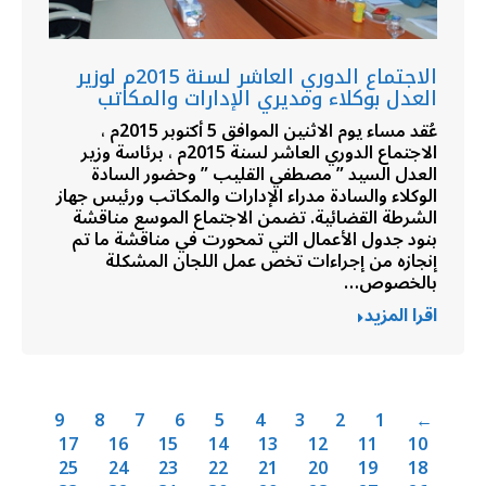
الاجتماع الدوري العاشر لسنة 2015م لوزير
العدل بوكلاء ومديري الإدارات والمكاتب
عُقد مساء يوم الاثنين الموافق 5 أكتوبر 2015م ،
الاجتماع الدوري العاشر لسنة 2015م ، برئاسة وزير
العدل السيد ” مصطفي القليب ” وحضور السادة
الوكلاء والسادة مدراء الإدارات والمكاتب ورئيس جهاز
الشرطة القضائية. تضمن الاجتماع الموسع مناقشة
بنود جدول الأعمال التي تمحورت في مناقشة ما تم
إنجازه من إجراءات تخص عمل اللجان المشكلة
بالخصوص…
اقرا المزيد
9
8
7
6
5
4
3
2
1
←
17
16
15
14
13
12
11
10
25
24
23
22
21
20
19
18