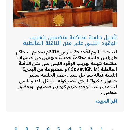
تأجيل جلسة محاكمة متهمين بتهريب
الوقود الليبي على متن الناقلة المالطية
افتتحت اليوم الأحد 25 مارس 2018م بمجمع المحاكم
طرابلس جلسة محاكمة خمسة متهمين من جنسيات
مختلفة بتهمة تهريب الوقود الليبي على متن الناقلة
المالطية (SoveviGN M ) والمضبوطة من البحرية
الليبية قبالة سواحل ليبيا . حضر الجلسة سفير
جمهورية كرواتيا لدى مصر كونه الممثل الدبلوماسي
لبلده في ليبيا لوجود متهم كرواتي ضمنهم . وبحضور
محامي…
اقرا المزيد
9
8
7
6
5
4
3
2
1
←