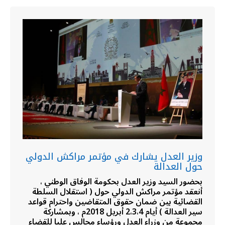
وزير العدل يشارك في مؤتمر مراكش الدولي
حول العدالة
بحضور السيد وزير العدل بحكومة الوفاق الوطني ،
أنعقد مؤتمر مراكش الدولي حول ( استقلال السلطة
القضائية بين ضمان حقوق المتقاضين واحترام قواعد
سير العدالة ) أيام 2،3،4 أبريل 2018م ، وبمشاركة
مجموعة من وزراء العدل ورؤساء مجالس عليا للقضاء