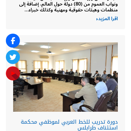
ونواب العموم من (80) دولة حول العالم، إضافة إلى
منظمات وهيئات حقوقية ومهنية وكذلك خبراء…
اقرا المزيد
دورة تدريب للخط العربي لموظفي محكمة
استئناف طرابلس