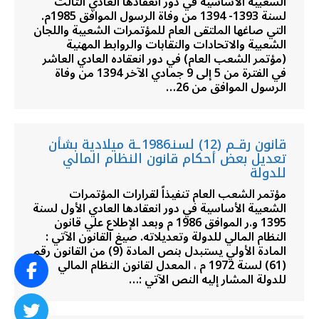
الشعبية الأساسية في دور انعقادها العادي الثالث
لسنة 1393- 1394 من وفاة الرسول الموافق 1985م.
التي صاغها الملتقى العام للمؤتمرات الشعبية واللجان
الشعبية والاتحادات والنقابات والروابط المهنية
(مؤتمر الشعب العام) في دور انعقاده العادي العاشر
في الفترة من 5 إلى 9 جمادي الآخر 1394 من وفاة
الرسول الموافق من 26…
قانون رقــم (12) لسنـ1986ـة ميلادية بشأن
تعديل بعض أحكام قانون النظام المالي
للدولة
مؤتمر الشعب العام تنفيذاً لقرارات المؤتمرات
الشعبية الأساسية في دور انعقادها العادي الأول لسنة
1395 و.ر الموافق 1986 م وبعد الإطلاع علي قانون
النظام المالي للدولة وتعديلاته. صيغ القانون الآتي :
المادة الأولي يستبدل بنص المادة (9) من القانون رقم
(61) لسنة 1972 م ، المعدل لقانون النظام المالي
للدولة المشار إليه النص الآتي :…