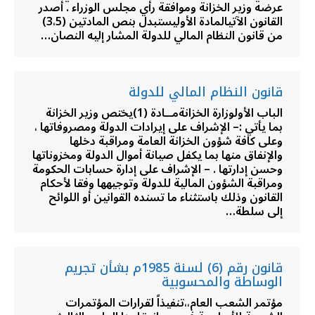
عرضه وزير الخزانة وموافقة رأي مجلس الوزراء . أصدر
القانون الآتيالمادة الأوليستبدل بنص المادتين (3،5)
من قانون النظام المالي للدولة المشار إليه النصان…
قانون النظام المالي للدولة
الباب الأولوزارة الخزانةمــادة (1)يختص وزير الخزانة
بما يأتي :– الإشراف على إيرادات الدولة ومصروفاتها ،
وعلى كافة شؤون الخزانة العامة ومراقبة دخلها
والإنفاق منها بما يكفل صيانة أموال الدولة ومخزوناتها
وحسن إدارتها . – الإشراف على إدارة حسابات الحكومة
ومراقبة الشؤون المالية للدولة وتوجيهها وفقا لأحكام
القانون وذلك باستثناء ما تسنده القوانين أو اللوائح
إلى سلطة…
قانون رقم (6) لسنة 1985م بشأن تجريم
الوساطة والمحسوبية
مؤتمر الشعب العام،،تنفيذاً لقرارات المؤتمرات