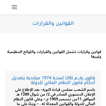
القوانين والقرارات
You are here:
قوانين وقرارات تشمل القوانين والقرارات واللوائح التنظيمية
وغيرها
قانون رقـــم (26) لسنــة 1974 ميلادية بتعديل
أحكام قانون النظام المالي للدولة
باسم الشعب مجلس قيادة الثورة– بعد الإطلاع علي
الإعلان الدستوري الصادر في 2/ من شوال 1389 هـ
الموافق 11من ديسمبر 1969 م.– وعلي قانون النظام
المالي للدولة والقوانين المعدلة له . – وبناءً علي ما