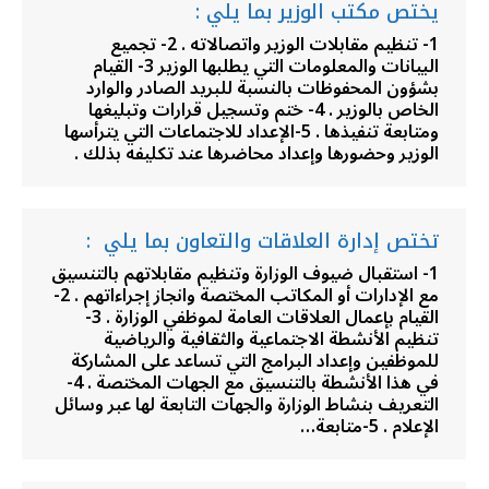
يختص مكتب الوزير بما يلي :
1- تنظيم مقابلات الوزير واتصالاته . 2- تجميع
البيانات والمعلومات التي يطلبها الوزير 3- القيام
بشؤون المحفوظات بالنسبة للبريد الصادر والوارد
الخاص بالوزير . 4- ختم وتسجيل قرارات وتبليغها
ومتابعة تنفيذها . 5-الإعداد للاجتماعات التي يترأسها
الوزير وحضورها وإعداد محاضرها عند تكليفه بذلك .
تختص إدارة العلاقات والتعاون بما يلي :
1- استقبال ضيوف الوزارة وتنظيم مقابلاتهم بالتنسيق
مع الإدارات أو المكاتب المختصة وانجاز إجراءاتهم . 2-
القيام بإعمال العلاقات العامة لموظفي الوزارة . 3-
تنظيم الأنشطة الاجتماعية والثقافية والرياضية
للموظفين وإعداد البرامج التي تساعد على المشاركة
في هذا الأنشطة بالتنسيق مع الجهات المختصة . 4-
التعريف بنشاط الوزارة والجهات التابعة لها عبر وسائل
الإعلام . 5-متابعة…