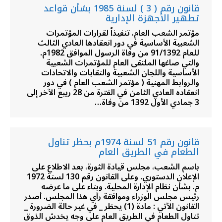
قانون رقم ( 3 ) لسنة 1985 بشأن قواعد
تطهير الأجهزة الإدارية
مؤتمر الشعب العام، تنفيذاً لقرارات المؤتمرات
الشعبية الأساسية في دور انعقادها العادي الثالث
للعام 91/1392 من وفاة الرسول الموافق 1982م.
والتي صاغها الملتقى العام للمؤتمرات الشعبية
الأساسية واللجان الشعبية والنقابات والاتحادات
والروابط المهنية ( مؤتمر الشعب العام ) في دور
انعقاده العادي الثامن في الفترة من 28 ربيع الآخر إلى
3 جمادي الأول 1392 من وفاة…
قانون رقم 51 لسنة 1974م بحظر تناول
الطعام في الطريق العام
باسم الشعب، مجلس قيادة الثورة، بعد الاطلاع على
الإعلان الدستوري. وعلى القانون رقم 130 لسنة 1972
م. بشأن نظام الإدارة المحلية. وبناء على ما عرضه
رئيس مجلس الوزراء وموافقة رأي هذا المجلس. أصدر
القانون الآتي : مادة (1) يحظر _ في غير حالة الضرورة _
تناول الطعام في الطريق العام على وجه يخدش الذوق