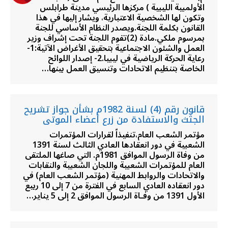
الأولمبية الليبية ) مركزها الرئيسي مدينة طرابلس
وتكون لها الشخصية الاعتبارية، ويشار إليها في هذا
القانون بكلمة اللجنة.ويصدر النظام الأساسي للجنة
بمرسوم ملكي.مادة (2)تقوم اللجنة تحت إشراف وزير
العمل والشئون الاجتماعية بتحقيق الأغراض الآتية:1-
رعاية الحركة الرياضية في ليبيا.2- إصدار اللوائح
الخاصة بتنظيم الاتحادات وتنسيق العمل بينها…
قانون رقم (4) لسنة 1982م بشأن جواز تشريح
الجثث والاستفادة من زرع أعضاء الموتى
مؤتمر الشعب العام،تنفيذاً لقرارات المؤتمرات
الشعبية في دور انعقادها العادي الثالث لسنة 1391
من وفاة الرسول الموافق 1981م. التي صاغها الملتقى
العام للمؤتمرات الشعبية واللجان الشعبية والنقابات
والاتحادات والروابط المهنية (مؤتمر الشعب العام) في
دور انعقاده العادي السابع في الفترة من 7 إلى 10 ربيع
الأول 1391 من وفـاة الرسول الموافق 2 إلى 5 يناير…