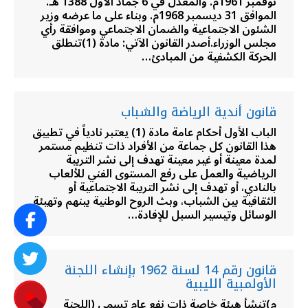
نوفمبر 1961م. والمعدل في 6 جماد الأول 1388 هـ.
الموافق 31 ديسمبر 1968م. وبناء على ما عرضه وزير
الشئون الاجتماعية والضمان الاجتماعي وموافقة رأي
مجلس الوزراء.أصدر القانون الآتي: مادة (1)تنطلق
الحركة الكشفية من المبادئ…
قانون أندية الرياضة والشباب
الباب الأول أحكام عامة مادة (1) يعتبر نادياً في تطبيق
هذا القانون كل جماعة من الأفراد ذات تنظيم مستمر
لمدة معينة أو غير معينة تهدف إلى نشر التربية
الرياضية والعمل على رفع المستوى الفني للألعاب
بالنادي، أو تهدف إلى نشر التربية الاجتماعية أو
الثقافية بين الشباب، وبث الروح الوطنية بينهم وتهيئة
الوسائل وتيسير السبل للإفادة…
قانون رقم 14 لسنة 1962 بإنشاء اللجنة
الأولمبية الليبية
م)تنشأ هيئة خاصة ذات نفع عام تسمى (اللجنة