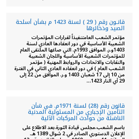
قانــون رقم ( 29 ) لسنة 1423 م بشأن أسلحة
الصيد وذخائرها
مؤتمر الشعب العامتنفيذاً لقرارات المؤتمرات
الشعبية الأساسية في دور انعقادها العادي لسنة
1403و.ر. الموافق 1993م. التي صاغها الملتقى العام
للمؤتمرات الشعبية الأساسية واللجان الشعبية
والنقابات والاتحادات والروابط المهنية ( مؤتمر
الشعب العام ) في دور انعقاده العادي الثاني في الفترة
من 10 إلى 17 شعبان 1403 و.ر. الموافق من 22 إلى
29 أي النار 1423…
قانون رقم (28) لسنة 1971م. في شأن
التأمين الإجباري من المسئولية المدنية
الناشئة من حوادث المركبات الآلية
باسم الشعب،مجلس قيادة الثورة،بعد الاطلاع على
الإعلان الدستوري الصادر في 2 شوال 1389 هـ.