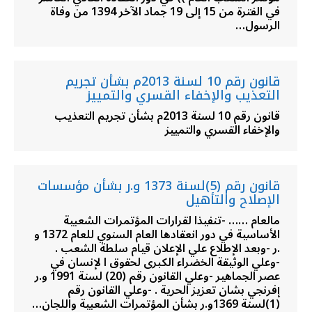
في الفترة من 15 إلى 19 جماد الآخر 1394 من وفاة
الرسول…
قانون رقم 10 لسنة 2013م بشأن تجريم
التعذيب والإخفاء القسري والتمييز
قانون رقم 10 لسنة 2013م بشأن تجريم التعذيب
والإخفاء القسري والتمييز
قانون رقم (5)لسنة 1373 و.ر بشأن مؤسسات
الإصلاح والتأهيل
مالعام …… -تنفيذا لقرارات المؤتمرات الشعبية
الأساسية في دور انعقادها العام السنوي للعام 1372 و
.ر -وبعد الإطلاع علي الإعلان قيام سلطة الشعب .
-وعلي الوثيقة الخضراء الكبرى لحقوق ا لإنسان في
عصر الجماهير -وعلي القانون رقم (20) لسنة 1991 و.ر
إفرنجي بشان تعزيز الحرية . -وعلي القانون رقم
(1)لسنة 1369و.ر بشأن المؤتمرات الشعبية واللجان…