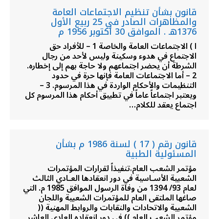
قانون بشأن تنظيم الاجتماعات العامة
والمظاهرات الصادر في 25 ربيع الأول
1376هـ . الموافق 30 أكتوبر 1956 م
ا ) الاجتماعات العامة والخاصة 1 – للأفراد حق
الاجتماع في هدوء وسكينة وليس لأحد من رجال
الشرطة أن يحضر اجتماعهم ولا حاجة بهم إلى إخطاره.
2 – أما الاجتماعات العامة فإنها حرة في حدود
التنظيمات والأحكام الواردة في هذا المرسوم. 3 –
ويعتبر اجتماعاً عاماً في تطبيق أحكام هذا المرسوم كل
اجتماع يعقد للكلام…
قانون رقم ( 17 ) لسنة 1986 م بشأن
المسئولية الطبية
مؤتمر الشعب العام،تنفيذاً لقرارات المؤتمرات
الشعبية الأسـاسية في دور انعقادها العـادي الثالث
لعام 93/ 1394 من وفاة الرسول الموافق 1985 م. التي
صاغها الملتقى العام للمؤتمرات الشعبية واللجان
الشعبية والاتحادات والنقابات والروابط المهنية ((
مؤتمر الشعب العام )) في دور انعقاده العادي العاشر