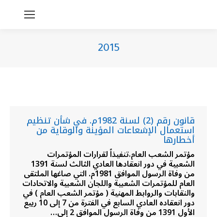
2015
You are here:
قانون رقم (2) لسنة 1982م. في شأن تنظيم
استعمال الإشعاعات المؤينة والوقاية من
أخطارها
مؤتمر الشعب العام،تنفيذاً لقرارات المؤتمرات
الشعبية في دور انعقادها العادي الثالث لسنة 1391
من وفاة الرسول الموافق 1981م. التي صاغها الملتقى
العام للمؤتمرات الشعبية واللجان الشعبية والاتحادات
والنقابات والروابط المهنية ( مؤتمر الشعب العام ) في
دور انعقاده العادي السابع في الفترة من 7 إلى 10 ربيع
الأول 1391 من وفاة الرسول الموافق 2 إلى…