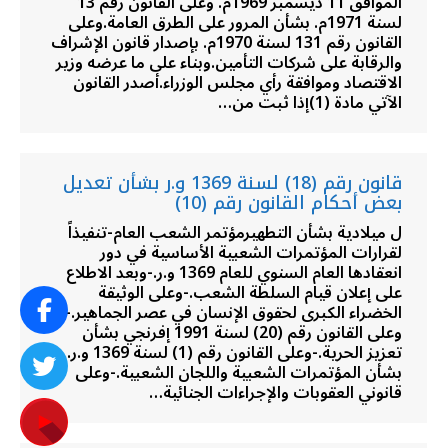
الموافق 11 ديسمبر 1969م. وعلى القانون رقم 13
لسنة 1971م. بشأن المرور على الطرق العامة.وعلى
القانون رقم 131 لسنة 1970م. بإصدار قانون الإشراف
والرقابة على شركات التأمين.وبناء على ما عرضه وزير
الاقتصاد وموافقة رأي مجلس الوزراء.أصدر القانون
الآتي مادة (1)إذا ثبت من…
قانون رقم (18) لسنة 1369 و.ر بشأن تعديل
بعض أحكام القانون رقم (10)
ل ميلادية بشأن التطهيرمؤتمر الشعب العام-تنفيذاً
لقرارات المؤتمرات الشعبية الأساسية في دور
انعقادها العام السنوي للعام 1369 و.ر.-وبعد الاطلاع
على إعلان قيام السلطة الشعب.-وعلى الوثيقة
الخضراء الكبرى لحقوق الإنسان في عصر الجماهير.-
وعلى القانون رقم (20) لسنة 1991 إفرنجي بشأن
تعزيز الحرية.-وعلى القانون رقم (1) لسنة 1369 و.ر.
بشأن المؤتمرات الشعبية واللجان الشعبية.-وعلى
قانوني العقوبات والإجراءات الجنائية…