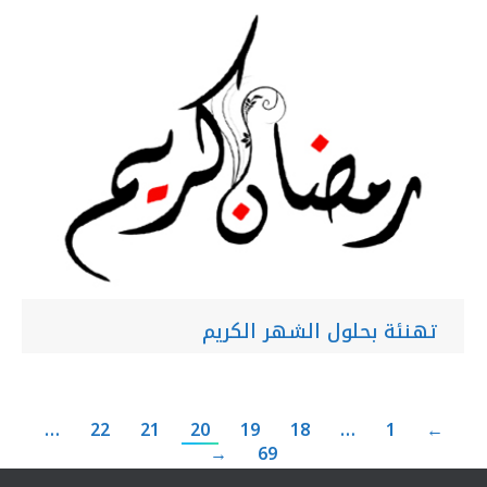
تهنئة بحلول الشهر الكريم
…
22
21
20
19
18
…
1
←
→
69