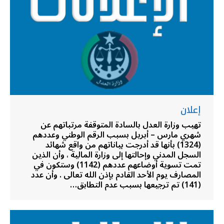
إعلان
تهيب وزارة العدل بالسادة المتوقفة مرتباتهم عن
شهري مارس – أبريل بسبب الرقم الوطني وعددهم
(1324) بأنها قد أدرجت بياناتهم من واقع شهائد
السجل المدني وإحالتها إلى وزارة المالية ، وأن الذين
تمت تسوية أوضاعهم عددهم (1142) وستكون في
المصارف يوم الأحد القادم بإذن الله تعالى . وأن عدد
(141) تم ترجيعها بسبب عدم التطابق…