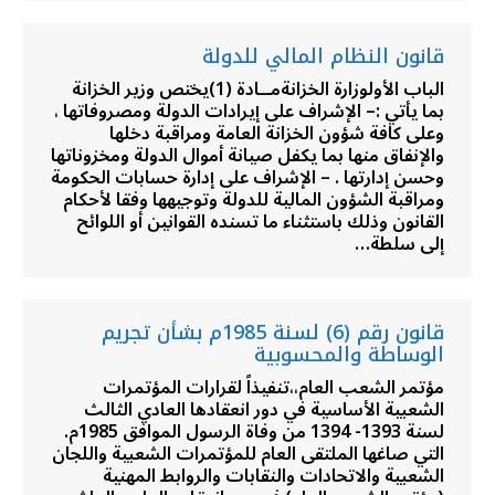
قانون النظام المالي للدولة
الباب الأولوزارة الخزانةمــادة (1)يختص وزير الخزانة
بما يأتي :– الإشراف على إيرادات الدولة ومصروفاتها ،
وعلى كافة شؤون الخزانة العامة ومراقبة دخلها
والإنفاق منها بما يكفل صيانة أموال الدولة ومخزوناتها
وحسن إدارتها . – الإشراف على إدارة حسابات الحكومة
ومراقبة الشؤون المالية للدولة وتوجيهها وفقا لأحكام
القانون وذلك باستثناء ما تسنده القوانين أو اللوائح
إلى سلطة…
قانون رقم (6) لسنة 1985م بشأن تجريم
الوساطة والمحسوبية
مؤتمر الشعب العام،،تنفيذاً لقرارات المؤتمرات
الشعبية الأساسية في دور انعقادها العادي الثالث
لسنة 1393- 1394 من وفاة الرسول الموافق 1985م.
التي صاغها الملتقى العام للمؤتمرات الشعبية واللجان
الشعبية والاتحادات والنقابات والروابط المهنية