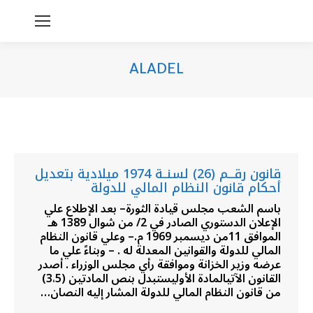
ALADEL
You are here:
قانون رقـــم (26) لسنــة 1974 ميلادية بتعديل
أحكام قانون النظام المالي للدولة
باسم الشعب مجلس قيادة الثورة– بعد الإطلاع علي
الإعلان الدستوري الصادر في 2/ من شوال 1389 هـ
الموافق 11من ديسمبر 1969 م.– وعلي قانون النظام
المالي للدولة والقوانين المعدلة له . – وبناءً علي ما
عرضه وزير الخزانة وموافقة رأي مجلس الوزراء . أصدر
القانون الآتيالمادة الأوليستبدل بنص المادتين (3،5)
من قانون النظام المالي للدولة المشار إليه النصان…