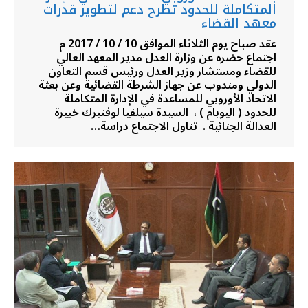
المتكاملة للحدود تطرح دعم لتطوير قدرات
معهد القضاء
عقد صباح يوم الثلاثاء الموافق 10 / 10 / 2017 م
اجتماع حضره عن وزارة العدل مدير المعهد العالي
للقضاء ومستشار وزير العدل ورئيس قسم التعاون
الدولي ومندوب عن جهاز الشرطة القضائية وعن بعثة
الاتحاد الأوروبي للمساعدة في الإدارة المتكاملة
للحدود ( اليوبام ) ، السيدة سيلفيا لوفنبرك خبيرة
العدالة الجنائية . تناول الاجتماع دراسة…