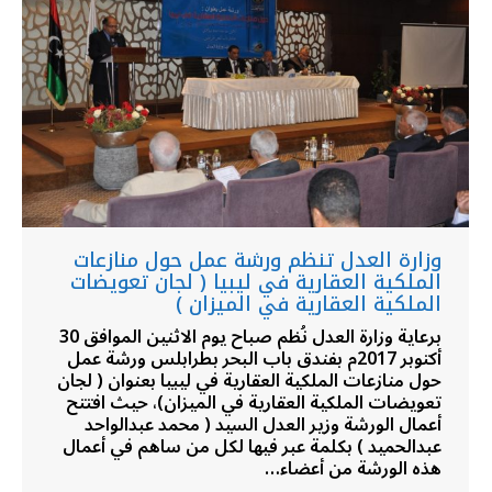
وزارة العدل تنظم ورشة عمل حول منازعات
الملكية العقارية في ليبيا ( لجان تعويضات
الملكية العقارية في الميزان )
برعاية وزارة العدل نُظم صباح يوم الاثنين الموافق 30
أكتوبر 2017م بفندق باب البحر بطرابلس ورشة عمل
حول منازعات الملكية العقارية في ليبيا بعنوان ( لجان
تعويضات الملكية العقارية في الميزان)، حيث افتتح
أعمال الورشة وزير العدل السيد ( محمد عبدالواحد
عبدالحميد ) بكلمة عبر فيها لكل من ساهم في أعمال
هذه الورشة من أعضاء…