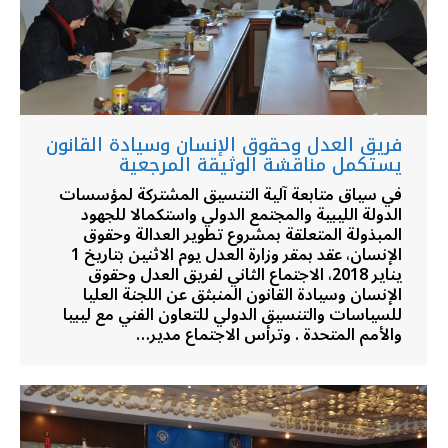
فريق العدل وحقوق الإنسان وسيادة القانون
يستكمل مناقشة الوثيقة المرجعية
في سياق متابعة آلية التنسيق المشتركة لمؤسسات
الدولة الليبية والمجتمع الدولي واستكمالا للجهود
المبذولة المتعلقة بمشروع تطوير العدالة وحقوق
الإنسان، عقد بمقر وزارة العدل يوم الاثنين بتاريخ 1
يناير 2018، الاجتماع الثاني لفريق العدل وحقوق
الإنسان وسيادة القانون المنبثق عن اللجنة العليا
للسياسات والتنسيق الدولي للتعاون الفني مع ليبيا
والأمم المتحدة . وترأس الاجتماع مدير…