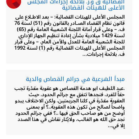
القضائية ق و.ر. بلائحة إجراءات المجلس
الأعلى للهيئات القضائية
المجلس الأعلى للهيئات القضائية: – بعد الاطـلاع على
قانون نظام القضاء الصـادر بالقانون رقم (51) لسنة 76
ف. – وعلى قرار أمانة اللجنة الشعبية العامة رقم (65)
لسنة 1429 ميلادية بشأن إعادة تنظيم الجهاز الإداري
للجنة الشعبية العامة للعدل والأمن العام. – وعلى قرار
المجلس الأعلى للهيئات القضائية رقم (1) لسنة 1992
ف. بلائحة إجراءات…
مبدأ الشرعية في جرائم القصاص والدية
.عبد اللطيف ابو هدمة القصاص هو عقوبة مقدّرة تجب
حقاً للفرد، فنجدها تتفق مع جرائم الحدود، حيث
العقوبة مقدّرة في كلتا الجريمتين، ولكن الاختلاف يبدو
واضحاً لصالح من تكون هذه العقوبة..؟ أو بمعنى
أوضح من هو صاحب الحق فيها ..؟ ففي جرائم الحدود
نجد حق الله هو الغالب، ولايُثار نقاش في هذا الصدد
إلا في…