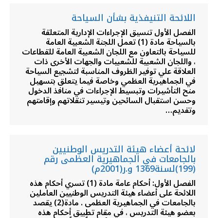
اللائحة التنيفذية بشأن السياحة
الفصل الأول تنسيق الإجراءات الإدارية المتعلقة
بالسياحة مادة (1) تعمل اللجنة الشعبية العامة
للسياحة بالتعاون مع اللجان الشعبية العامة للقطاعات
، واللجان الشعبية للشعبيات والجهات الأخرى ذات
العلاقة علي توفير الظروف المناسبة لتشجيع السياحة
في الجماهيرية العظمي وخاصة فيما يتعلق بتسهيل
منح التأشيرات وتبسيط الإجراءات في منافذ الدخول
وحسن استقبال السائحين وتيسير تنقلاتهم وإقامتهم
وتقديم…
لائحة أعضاء هيئة التدريس الوطنيين
بالجامعات في الجماهيرية العظمى رقم
(199)لسنة1369 و.ر(2001م)
الفصل الأول: أحكام عامة مادة (1) تسري أحكام هذه
اللائحة على أعضاء هيئة التدريس الوطنيين العاملين
بالجامعات في الجماهيرية العظمى . مادة(2) يقصد
بعضو هيئة التدريس ، في مقام تطبيق أحكام هذه