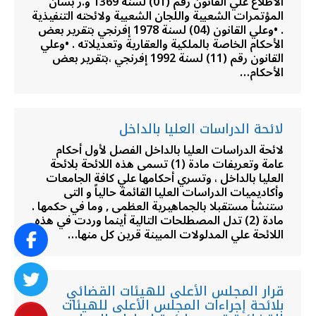
الاطلاع علي القانون رقم (01) لسنة 1369 و.ر بشأن
المؤتمرات الشعبية واللجان الشعبية ولائحته التنفيذية
. •وعلي القانون (04) لسنة 1978 إفرنجي بتقرير بعض
الأحكام الخاصة بالملكية والعقارية وتعديلاته . •وعلي
القانون رقم (11) لسنة 1992 إفرنجي ،بتقرير بعض
الأحكام…
لائحة الدراسات العليا بالداخل
لائحة الدراسات العليا بالداخل الفصل لأول أحكام
عامة وتعريفات مادة (1) تسمى هذه اللائحة بلائحة
العليا بالداخل ، وتسري أحكامها علي كافة الجامعات
وأكاديميات الدراسات العليا القائمة حالياً و التى
ستنشأ مستقبلا بالجماهيرية العظمى , وما في حكمها .
مادة (2) تدل المصطلحات التالية أينما وردت في هذه
اللائحة علي المدلولات المبينة قرين كل منها…
قرار المجلس الأعلى للهيئات القضائي
بلائحة إجراءات المجلس الأعلى للهيئات