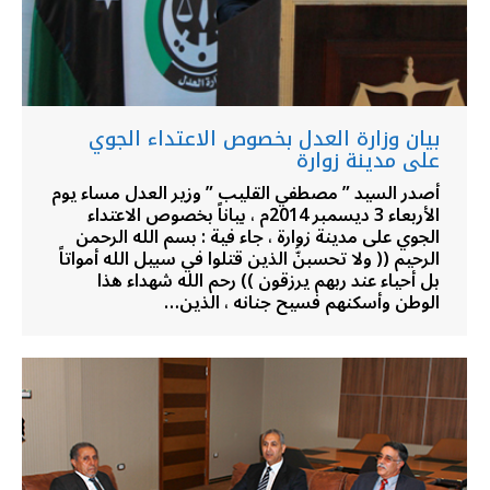
بيان وزارة العدل بخصوص الاعتداء الجوي
على مدينة زوارة
أصدر السيد ” مصطفي القليب ” وزير العدل مساء يوم
الأربعاء 3 ديسمبر 2014م ، بياناً بخصوص الاعتداء
الجوي على مدينة زوارة ، جاء فية : بسم الله الرحمن
الرحيم (( ولا تحسبنَّ الذين قتلوا في سبيل الله أمواتاً
بل أحياء عند ربهم يرزقون )) رحم الله شهداء هذا
الوطن وأسكنهم فسيح جنانه ، الذين…