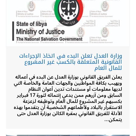
وزارة العدل تعلن البدء في اتخاذ الإجراءات
القانونية المتعلقة بالكسب غير المشروع
للمال العام
يعلن الفريق القانوني بوزارة العدل عن البدء في أعماله
ويهيب بكافة المواطنين والجهات العامة والخاصة التي
لديها معلومات أو مستندات تدين أعوان النظام
السابق ومن آزرهم ممن يدعي إنتمائه لثورة 17 فبراير
بكسبهم غير المشروع للمال العام وتوظيفه لزعزعة
الاستقرار بالبلاد ولأطماعهم الشخصية أن يتقدموا بهذه
الأدلة للفريق القانوني بمقره الكائن بوزارة العدل حتى
يتمكن…