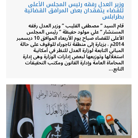
وزير العدل رفقه رئيس المجلس الأعلى
للقضاء يتفقدان بعض المرافق القضائية
بطرابلس
قام السيد ” مصطفى القليب ” وزير العدل رفقه
المستشار ” علي مولود حفيظة ” رئيس المجلس
الأعلى للقضاء صباح يوم الأربعاء الموافق 10 ديسمبر
2014م ، بزيارة إلى منطقة تاجوراء للوقوف على حالة
المباني التابعة لوزارة العدل للنظر في أمكانية
استغلالها وتوزيعها لبعض إدارات الوزارة وهى إدارة
المحاماة العامة وإدارة القانون ومكتب التحقيقات
التابع…