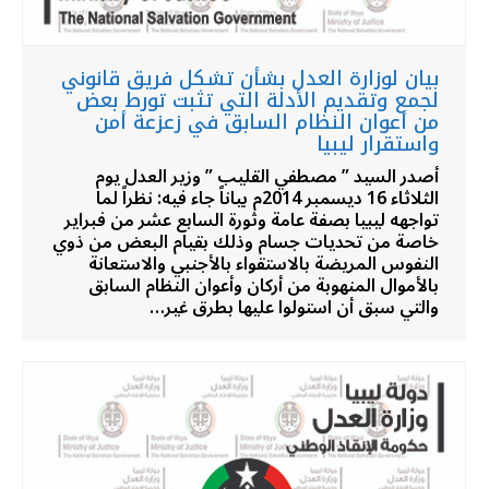
بيان لوزارة العدل بشأن تشكل فريق قانوني
لجمع وتقديم الأدلة التي تثبت تورط بعض
من أعوان النظام السابق في زعزعة أمن
واستقرار ليبيا
أصدر السيد ” مصطفي القليب ” وزير العدل يوم
الثلاثاء 16 ديسمبر 2014م بياناً جاء فيه: نظراً لما
تواجهه ليبيا بصفة عامة وثورة السابع عشر من فبراير
خاصة من تحديات جسام وذلك بقيام البعض من ذوي
النفوس المريضة بالاستقواء بالأجنبي والاستعانة
بالأموال المنهوبة من أركان وأعوان النظام السابق
والتي سبق أن استولوا عليها بطرق غير…