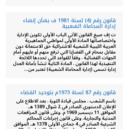
قانون رقم (4) لسنة 1981 ف بشأن إنشاء
إدارة المحاماة الشعبية
ت إف صيغ القانون الآتي الباب الأولى تكوين الإدارة
واختصاصاتها المادة الأولى لمواطني الجماهيرية
العربية الليبية الشعبية الاشتراكية حق الاستعانة دون
مقابل بمحام في القضايا التي ترفع منهم أو عليهم أمام
الجهات القضائية ، وفقاً للقواعد التي تحددها اللائحة
التنفيذية لهذا القانون . المادة الثانية تنشأ بأمانة العدل
إدارة تسمى (إدارة المحاماة الشعبية) تعتبر من…
قانون رقم 87 لسنة 1973م بتوحيد القضاء
باسم الشعب ، مجلس قيادة الثورة ، بعد الاطلاع على
الإعلان الدستوري الصادر في 2 شوال 1389 هـ.
الموافق 11 ديسمبر 1969 م. وعلى قانون المرافعات
المدنية والتجارية. وعلى قانون إجراءات المحاكم
الشرعية الصادر في 4 جمادي الأولى 1378 هـ. الموافق