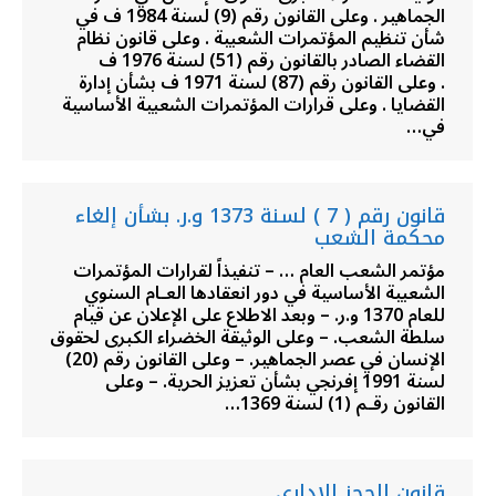
الجماهير . وعلى القانون رقم (9) لسنة 1984 ف في
شأن تنظيم المؤتمرات الشعبية . وعلى قانون نظام
القضاء الصادر بالقانون رقم (51) لسنة 1976 ف
. وعلى القانون رقم (87) لسنة 1971 ف بشأن إدارة
القضايا . وعلى قرارات المؤتمرات الشعبية الأساسية
في…
قانون رقم ( 7 ) لسنة 1373 و.ر. بشأن إلغاء
محكمة الشعب
مؤتمر الشعب العام … – تنفيذاً لقرارات المؤتمرات
الشعبية الأساسية في دور انعقادها العـام السنوي
للعام 1370 و.ر. – وبعد الاطلاع على الإعلان عن قيام
سلطة الشعب. – وعلى الوثيقة الخضراء الكبرى لحقوق
الإنسان في عصر الجماهير. – وعلى القانون رقم (20)
لسنة 1991 إفرنجي بشأن تعزيز الحرية. – وعلى
القانون رقـم (1) لسنة 1369…
قانون الحجز الإداري