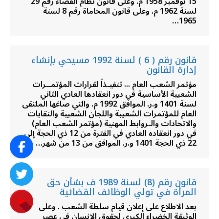
15 نوفمبر 1958 م. وعلى قانون نظام القضاء رقم 29
لسنة 1962 م. وعلى قانون المحاماة رقم 8 لسنة
1965…
قانون رقم ( 6 ) لسنة 1992 مسيحي بإنشاء
إدارة القانون
مؤتمر الشعب العام ،،، تنفيـذاً لقرارات المؤتمــرات
الشعبية الأساسية في دور انعقادها العادي الثاني
لسنة 1401 و.ر. الموافق 1992 م. والتي صاغها الملتقى
العام للمؤتمرات الشعبية واللجان الشعبية والنقابات
والاتحادات والـروابط المهنية (مؤتمر الشعب العام)
في دور انعقاده العادي في الفترة من 12 ذي الحجة إلى
22 ذي الحجة 1401 و.ر. الموافق من 13 من شهر…
قانون رقم (8) لسنة 1989 ف بشأن حق
المرأة في تولي الوظائف القضائية
بعد الاطلاع على إعلان قيام سلطة الشعب . وعلى
الوثيقة الخضراء الكبرى لحقوق الإنسان في عصر