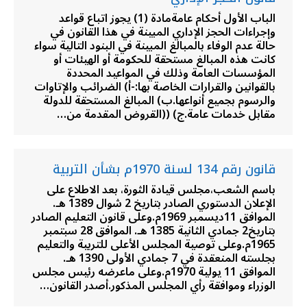
الباب الأول أحكام عامةمادة (1) يجوز اتباع قواعد
وإجراءات الحجز الإداري المبينة في هذا القانون في
حالة عدم الوفاء بالمبالغ المبينة في البنود التالية سواء
كانت هذه المبالغ مستحقة للحكومة أو الهيئات أو
المؤسسات العامة وذلك في المواعيد المحددة
بالقوانين والقرارات الخاصة بها:-أ) الضرائب والإتاوات
والرسوم بجميع أنواعها.ب) المبالغ المستحقة للدولة
مقابل خدمات عامة.ج) ((القروض المقدمة من…
قانون رقم 134 لسنة 1970م بشأن التربية
باسم الشعب،مجلس قيادة الثورة، بعد الاطلاع على
الإعلان الدستوري الصادر بتاريخ 2 شوال 1389 هـ.
الموافق 11ديسمبر 1969م.وعلى قانون التعليم الصادر
بتاريخ2 جمادي الثانية 1385 هـ. الموافق 28 سبتمبر
1965م.وعلى توصية المجلس الأعلى للتربية والتعليم
بجلسته المنعقدة في 7 جمادي الأولى 1390 هـ.
الموافق 11 يولية 1970م.وعلى ماعرضه رئيس مجلس
الوزراء وموافقة رأي المجلس المذكور.أصدر القانون…