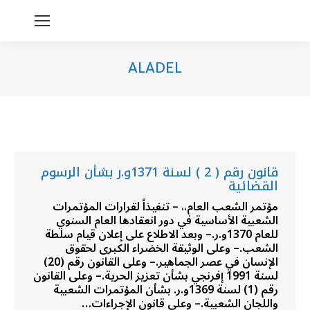
ALADEL
You are here:
قانون رقم ( 2 ) لسنة 1371و.ر بشأن الرسوم
القضائية
مؤتمر الشعب العام،، – تنفيذاً لقرارات المؤتمرات
الشعبية الأساسية في دور انعقادها العام السنوي
للعام 1370و.ر.– وبعد الاطلاع على إعلان قيام سلطة
الشعب.– وعلى الوثيقة الخضراء الكبرى لحقوق
الإنسان في عصر الجماهير.– وعلى القانون رقم (20)
لسنة 1991 إفرنجي بشأن تعزيز الحرية.– وعلى القانون
رقم (1) لسنة 1369و.ر. بشأن المؤتمرات الشعبية
واللجان الشعبية.– وعلى قانون الإجراءات…