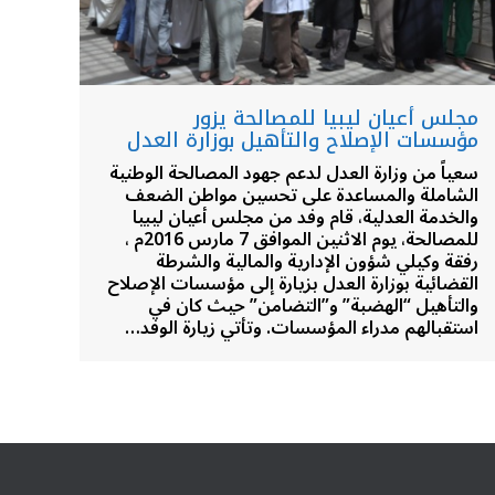
مجلس أعيان ليبيا للمصالحة يزور
مؤسسات الإصلاح والتأهيل بوزارة العدل
سعياً من وزارة العدل لدعم جهود المصالحة الوطنية
الشاملة والمساعدة على تحسين مواطن الضعف
والخدمة العدلية، قام وفد من مجلس أعيان ليبيا
للمصالحة، يوم الاثنين الموافق 7 مارس 2016م ،
رفقة وكيلي شؤون الإدارية والمالية والشرطة
القضائية بوزارة العدل بزيارة إلى مؤسسات الإصلاح
والتأهيل “الهضبة” و”التضامن” حيث كان في
استقبالهم مدراء المؤسسات. وتأتي زيارة الوفد…