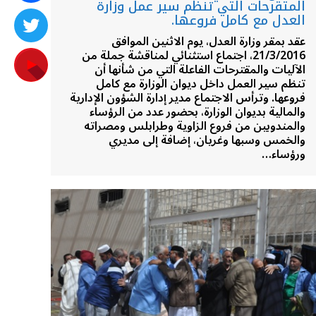
المتقرحات التي تنظم سير عمل وزارة
العدل مع كامل فروعها.
عقد بمقر وزارة العدل، يوم الاثنين الموافق
21/3/2016، اجتماع استثنائي لمناقشة جملة من
الآليات والمقترحات الفاعلة التي من شأنها أن
تنظم سير العمل داخل ديوان الوزارة مع كامل
فروعها. وترأس الاجتماع مدير إدارة الشؤون الإدارية
والمالية بديوان الوزارة، بحضور عدد من الرؤساء
والمندوبين من فروع الزاوية وطرابلس ومصراته
والخمس وسبها وغريان، إضافة إلى مديري
ورؤساء…